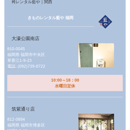
袴レンタル藍や｜関西
きものレンタル藍や 福岡
大濠公園南店
810-0045
福岡県
福岡市中央区
草香江1-9-23
電話:
(092)739-8722
10:00～18：00
水曜日定休
筑紫通り店
812-0894
福岡県
福岡市博多区