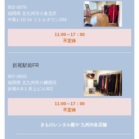
802-0076
福岡県
北九州市小倉北区
中島1-10-14 リトルタウン204
11:00～17：00
不定休
折尾駅前FR
807-0825
福岡県
北九州市八幡西区
折尾4-8-1 井上ビル302
11:00～17：00
不定休
きものレンタル藍や 九州内各店舗