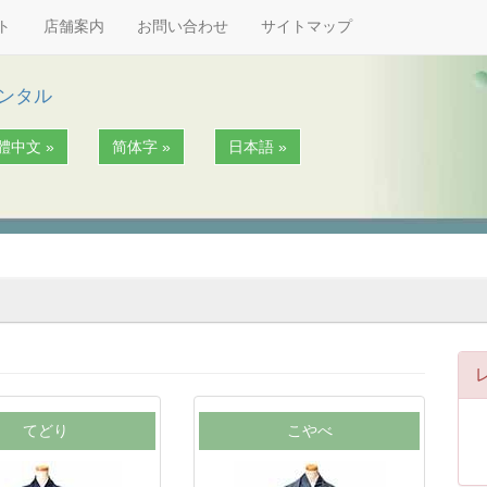
ト
店舗案内
お問い合わせ
サイトマップ
レンタル
體中文 »
简体字 »
日本語 »
てどり
こやべ