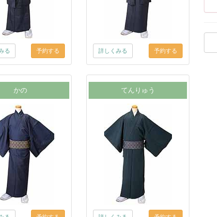
みる
詳しくみる
かの
てんりゅう