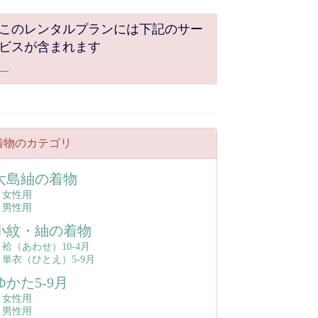
このレンタルプランには下記のサー
ビスが含まれます
着物のカテゴリ
大島紬の着物
女性用
男性用
小紋・紬の着物
袷（あわせ）10-4月
単衣（ひとえ）5‐9月
ゆかた5-9月
女性用
男性用