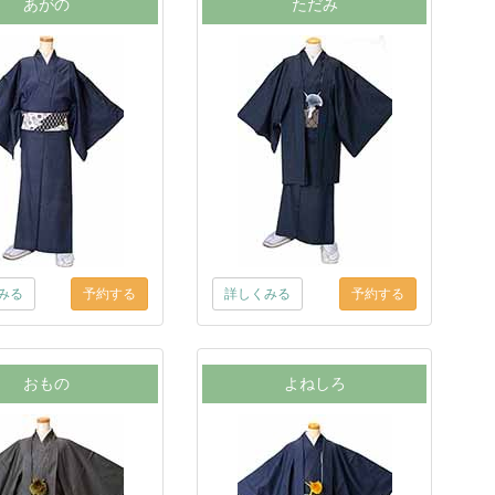
あがの
ただみ
みる
詳しくみる
おもの
よねしろ