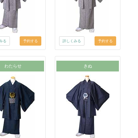
みる
詳しくみる
わたらせ
きぬ