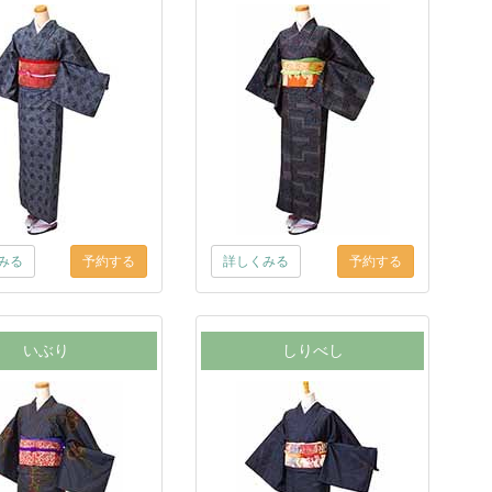
みる
詳しくみる
いぶり
しりべし