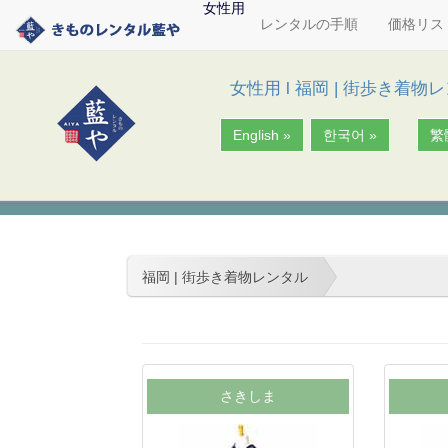
女性用
レンタルの手順
価格リス
女性用
l
福岡 | 街歩き着物
English »
한국어 »
繁
福岡 | 街歩き着物レンタル
さきしま