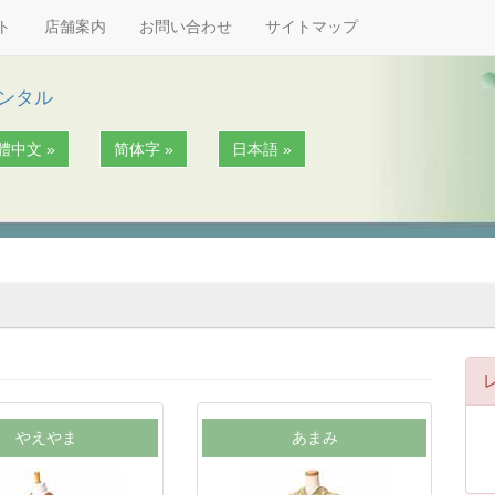
ト
店舗案内
お問い合わせ
サイトマップ
レンタル
體中文 »
简体字 »
日本語 »
やえやま
あまみ