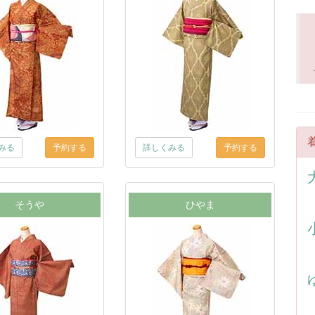
みる
詳しくみる
そうや
ひやま