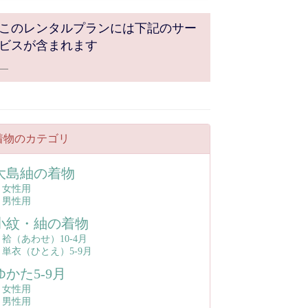
このレンタルプランには下記のサー
ビスが含まれます
着物のカテゴリ
大島紬の着物
女性用
男性用
小紋・紬の着物
袷（あわせ）10-4月
単衣（ひとえ）5‐9月
ゆかた5-9月
女性用
男性用