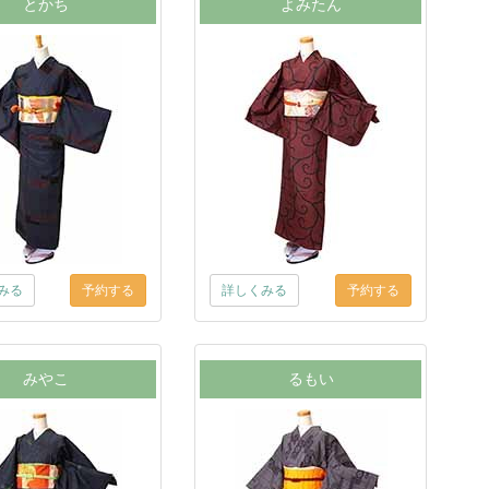
とかち
よみたん
みる
詳しくみる
みやこ
るもい