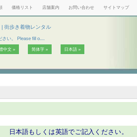
順
価格リスト
店舗案内
お問い合わせ
サイトマップ
 | 街歩き着物レンタル
ease fill o....
體中文 »
简体字 »
日本語 »
日本語もしくは英語でご記入ください。