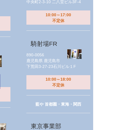
中央町2-3-10 二八堂ビル3F-4
10:00～17:00
不定休
騎射場FR
890-0056
鹿児島県
鹿児島市
下荒田3-27-23石川ビル１F
10:00～18:00
不定休
藍や 首都圏・東海・関西
東京事業部