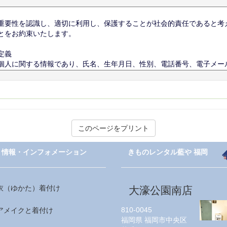
情報・インフォメーション
きものレンタル藍や 福岡
衣（ゆかた）着付け
大濠公園南店
810-0045
アメイクと着付け
福岡県
福岡市中央区