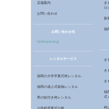
店舗案内
き
ロ
お問い合わせ
新
福
お問い合わせ先
hp@aiyanet.jp
レンタルサービス
き
き
福岡の大学卒業式袴レンタル
き
福岡の成人式振袖レンタル
福
式.
男の紋付き袴レンタル
袴
小学校卒業式の袴