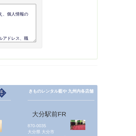
きものレンタル藍や 九州内各店舗
大分駅前FR
870-0035
大分県
大分市