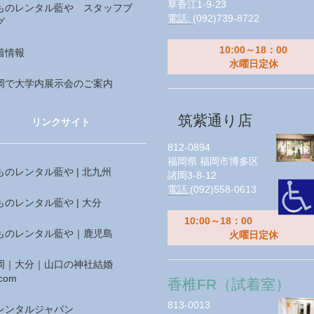
草香江1-9-23
ものレンタル藍や スタッフブ
電話:
(092)739-8722
グ
10:00～18：00
着情報
水曜日定休
岡で大学内展示会のご案内
筑紫通り店
リンクサイト
812-0894
福岡県
福岡市博多区
ものレンタル藍や | 北九州
諸岡3-8-12
電話:
(092)558-0613
ものレンタル藍や | 大分
10:00～18：00
ものレンタル藍や｜鹿児島
火曜日定休
岡｜大分｜山口の神社結婚
com
香椎FR（試着室）
813-0013
レンタルジャパン