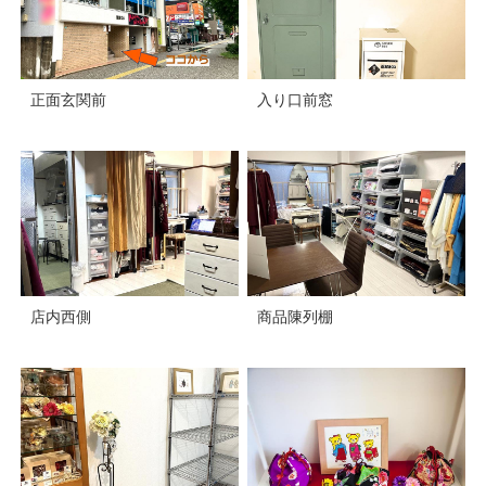
正面玄関前
入り口前窓
店内西側
商品陳列棚