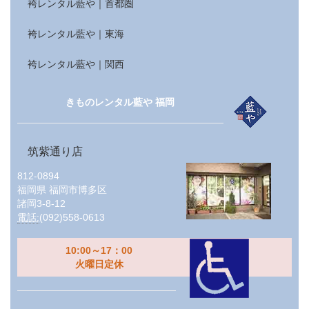
袴レンタル藍や｜首都圏
袴レンタル藍や｜東海
袴レンタル藍や｜関西
きものレンタル藍や 福岡
筑紫通り店
812-0894
福岡県
福岡市博多区
諸岡3-8-12
電話:
(092)558-0613
10:00～17：00
火曜日定休