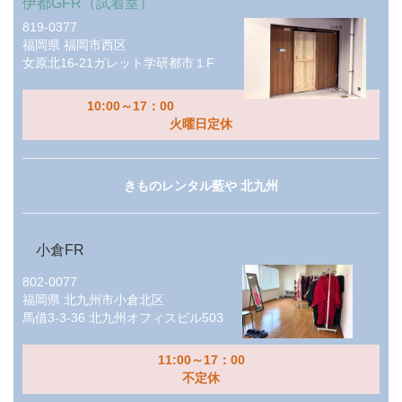
伊都GFR（試着室）
819-0377
福岡県
福岡市西区
女原北16-21ガレット学研都市１F
10:00～17：00
火曜日定休
きものレンタル藍や 北九州
小倉FR
802-0077
福岡県
北九州市小倉北区
馬借3-3-36 北九州オフィスビル503
11:00～17：00
不定休