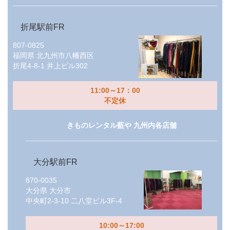
折尾駅前FR
807-0825
福岡県
北九州市八幡西区
折尾4-8-1 井上ビル302
11:00～17：00
不定休
きものレンタル藍や 九州内各店舗
大分駅前FR
870-0035
大分県
大分市
中央町2-3-10 二八堂ビル3F-4
10:00～17:00