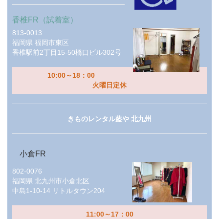
香椎FR（試着室）
813-0013
福岡県
福岡市東区
香椎駅前2丁目15-50橋口ビル302号
10:00～18：00
火曜日定休
きものレンタル藍や 北九州
小倉FR
802-0076
福岡県
北九州市小倉北区
中島1-10-14 リトルタウン204
11:00～17：00