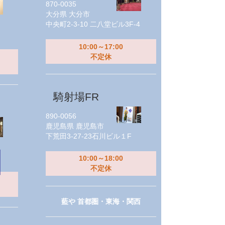
870-0035
大分県
大分市
中央町2-3-10 二八堂ビル3F-4
10:00～17:00
不定休
騎射場FR
890-0056
鹿児島県
鹿児島市
下荒田3-27-23石川ビル１F
10:00～18:00
不定休
藍や 首都圏・東海・関西