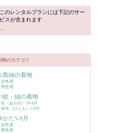
このレンタルプランには下記のサー
ビスが含まれます
着物のカテゴリ
大島紬の着物
女性用
男性用
小紋・紬の着物
袷（あわせ）10-4月
単衣（ひとえ）5‐9月
ゆかた5-9月
女性用
男性用