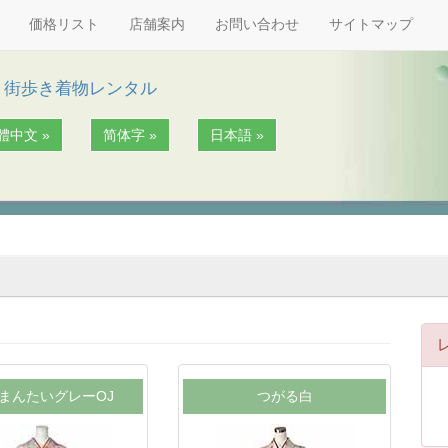
価格リスト
店舗案内
お問い合わせ
サイトマップ
| 街歩き着物レンタル
體中文 »
简体字 »
日本語 »
まんたいグレーOJ
つがる白