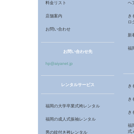
料金リスト
ヘ
店舗案内
き
ロ
お問い合わせ
新
福
お問い合わせ先
hp@aiyanet.jp
レンタルサービス
き
き
福岡の大学卒業式袴レンタル
き
福岡の成人式振袖レンタル
福
式.
男の紋付き袴レンタル