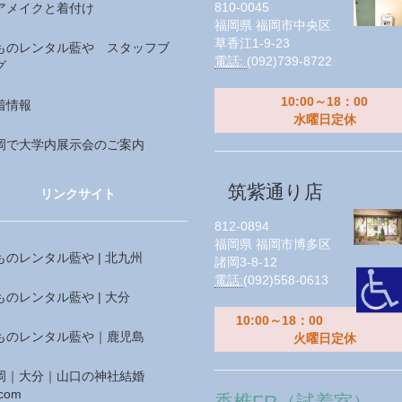
810-0045
アメイクと着付け
福岡県
福岡市中央区
草香江1-9-23
ものレンタル藍や スタッフブ
電話:
(092)739-8722
グ
10:00～18：00
着情報
水曜日定休
岡で大学内展示会のご案内
筑紫通り店
リンクサイト
812-0894
福岡県
福岡市博多区
ものレンタル藍や | 北九州
諸岡3-8-12
電話:
(092)558-0613
ものレンタル藍や | 大分
10:00～18：00
ものレンタル藍や｜鹿児島
火曜日定休
岡｜大分｜山口の神社結婚
com
香椎FR（試着室）