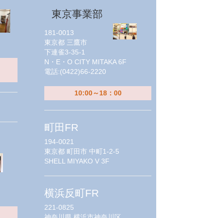
東京事業部
181-0013
東京都
三鷹市
下連雀3-35-1
N・E・O CITY MITAKA 6F
電話:
(0422)66-2220
10:00～18：00
町田FR
194-0021
東京都
町田市 中町1-2-5
SHELL MIYAKO V 3F
横浜反町FR
221-0825
神奈川県
横浜市神奈川区