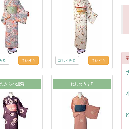
みる
詳しくみる
たからべ濃紫
ねじめうすP