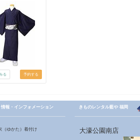
みる
情報・インフォメーション
きものレンタル藍や 福岡
衣（ゆかた）着付け
大濠公園南店