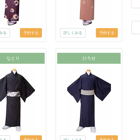
みる
詳しくみる
なとり
ひろせ