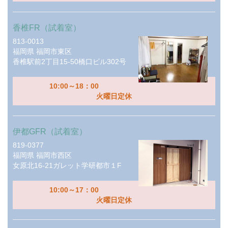
香椎FR（試着室）
813-0013
福岡県
福岡市東区
香椎駅前2丁目15-50橋口ビル302号
10:00～18：00
火曜日定休
伊都GFR（試着室）
819-0377
福岡県
福岡市西区
女原北16-21ガレット学研都市１F
10:00～17：00
火曜日定休