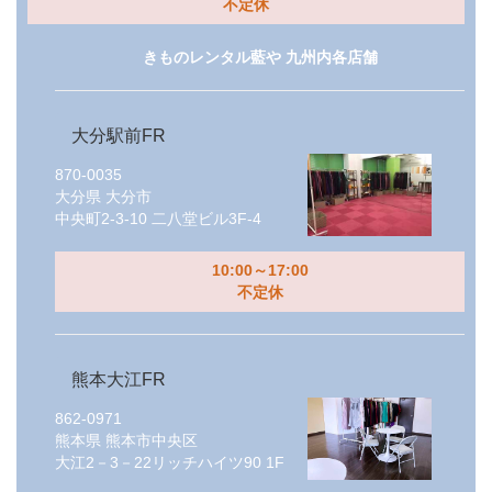
不定休
きものレンタル藍や 九州内各店舗
大分駅前FR
870-0035
大分県
大分市
中央町2-3-10 二八堂ビル3F-4
10:00～17:00
不定休
熊本大江FR
862-0971
熊本県
熊本市中央区
大江2－3－22リッチハイツ90 1F