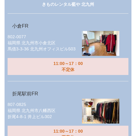
きものレンタル藍や 北九州
小倉FR
802-0077
福岡県
北九州市小倉北区
馬借3-3-36 北九州オフィスビル503
11:00～17：00
不定休
折尾駅前FR
807-0825
福岡県
北九州市八幡西区
折尾4-8-1 井上ビル302
11:00～17：00