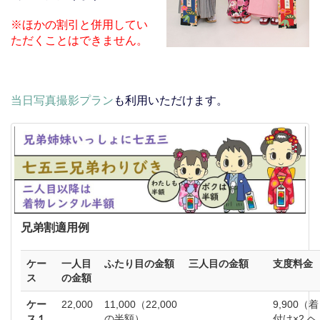
※ほかの割引と併用してい
ただくことはできません。
当日写真撮影プラン
も利用いただけます。
兄弟割適用例
ケー
一人目
ふたり目の金額
三人目の金額
支度料金
ス
の金額
ケー
22,000
11,000（22,000
9,900（着
ス１
の半額）
付け×2,ヘ