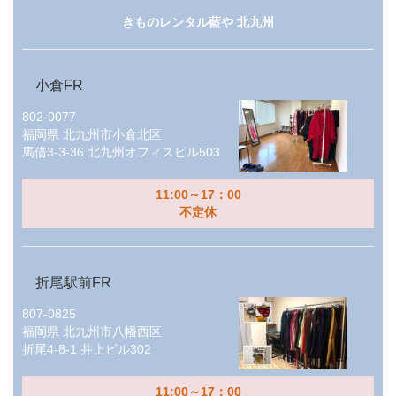
きものレンタル藍や 北九州
小倉FR
802-0077
福岡県
北九州市小倉北区
馬借3-3-36 北九州オフィスビル503
11:00～17：00
不定休
折尾駅前FR
807-0825
福岡県
北九州市八幡西区
折尾4-8-1 井上ビル302
11:00～17：00