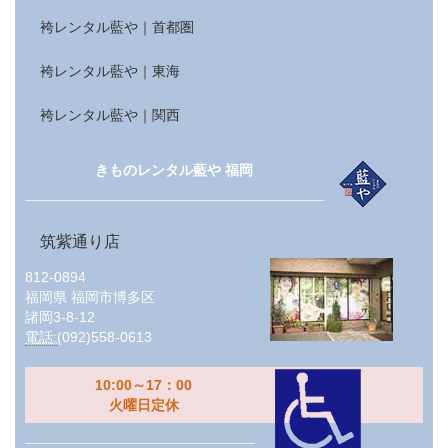
袴レンタル藍や｜首都圏
袴レンタル藍や｜東海
袴レンタル藍や｜関西
きものレンタル藍や 福岡
筑紫通り店
812-0894
福岡県
福岡市博多区
諸岡3-8-12
電話:
(092)558-0613
10:00～17：00
火曜日定休