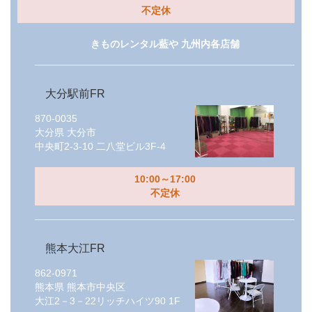
不定休
きものレンタル藍や 九州内各店舗
大分駅前FR
870-0035
大分県
大分市
中央町2-3-10 二八堂ビル3F-4
10:00～17:00
不定休
熊本大江FR
862-0971
熊本県
熊本市中央区
大江2－3－22リッチハイツ90 1F