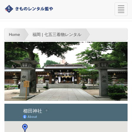
navi
福岡 | 七五三着物レンタル
Home
福岡 | 七五三着物レンタル
より大きな地図で
櫛田神社
を表示