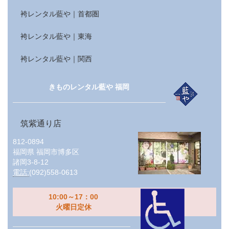
袴レンタル藍や｜首都圏
袴レンタル藍や｜東海
袴レンタル藍や｜関西
きものレンタル藍や 福岡
筑紫通り店
812-0894
福岡県
福岡市博多区
諸岡3-8-12
電話:
(092)558-0613
10:00～17：00
火曜日定休