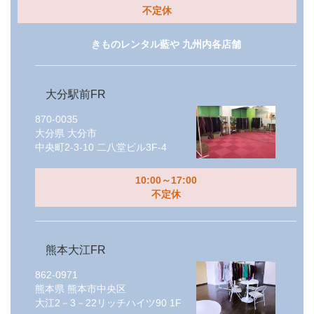
不定休
きものレンタル藍や 九州内各店舗
大分駅前FR
870-0035
大分県
大分市
中央町2-3-10 二八堂ビル3F-4
10:00～17:00
不定休
熊本大江FR
862-0971
熊本県
熊本市中央区
大江2－3－22リッチハイツ90 1F