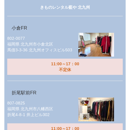
きものレンタル藍や 北九州
小倉FR
802-0077
福岡県
北九州市小倉北区
馬借3-3-36 北九州オフィスビル503
11:00～17：00
不定休
折尾駅前FR
807-0825
福岡県
北九州市八幡西区
折尾4-8-1 井上ビル302
11:00～17：00