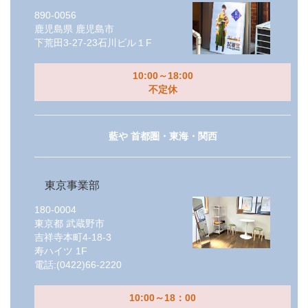
890-0056
鹿児島県
鹿児島市
下荒田3-27-23石川ビル１F
10:00～18:00
不定休
藍や 首都圏・東海・関西
東京事業部
180-0004
東京都
武蔵野市
吉祥寺本町4-18-3
寿ハイツ 1F
電話:
(0422)66-2220
10:00～18：00