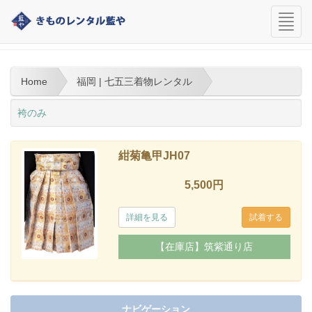
navi
福岡 | 七五三着物レンタル
Home
福岡 | 七五三着物レンタル
袴のみ
紺菊亀甲JH07
5,500円
詳細を見る
【在庫店】筑紫通り店
ナビゲーション