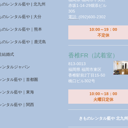
ものレンタル藍や | 北九州
赤坂1-14-29畑添ビル
305
ものレンタル藍や | 大分
電話:
(092)600-2302
ものレンタル藍や｜熊本
10:00～19：00
不定休
ものレンタル藍や｜鹿児島
社結婚式
香椎FR（試着室）
813-0013
レンタルジャパン
福岡県
福岡市東区
香椎駅前2丁目15-50
レンタル藍や｜首都圏
橋口ビル302号
レンタル藍や｜東海
10:00～18：00
火曜日定休
レンタル藍や｜関西
きものレンタル藍や 北九州