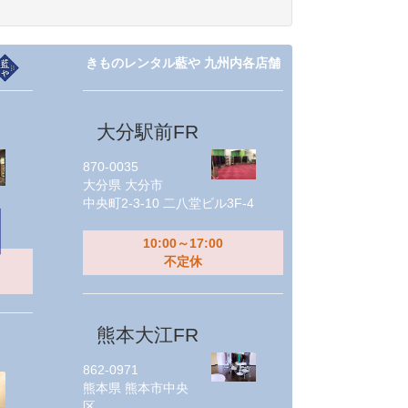
きものレンタル藍や 九州内各店舗
大分駅前FR
870-0035
大分県
大分市
中央町2-3-10 二八堂ビル3F-4
10:00～17:00
不定休
熊本大江FR
862-0971
熊本県
熊本市中央
区