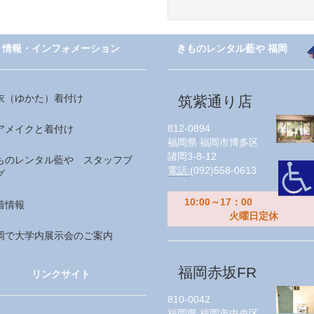
情報・インフォメーション
きものレンタル藍や 福岡
衣（ゆかた）着付け
筑紫通り店
812-0894
アメイクと着付け
福岡県
福岡市博多区
諸岡3-8-12
ものレンタル藍や スタッフブ
電話:
(092)558-0613
グ
10:00～17：00
着情報
火曜日定休
岡で大学内展示会のご案内
福岡赤坂FR
リンクサイト
810-0042
福岡県
福岡市中央区