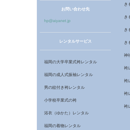
き
お問い合わせ先
き
hp@aiyanet.jp
き
レンタルサービス
き
神
福岡の大学卒業式袴レンタル
袴
福岡の成人式振袖レンタル
袴
男の紋付き袴レンタル
袴
小学校卒業式の袴
袴
浴衣（ゆかた）レンタル
福岡の着物レンタル