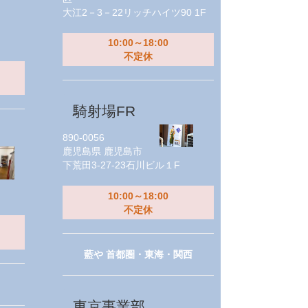
大江2－3－22リッチハイツ90 1F
10:00～18:00
不定休
騎射場FR
890-0056
鹿児島県
鹿児島市
下荒田3-27-23石川ビル１F
10:00～18:00
不定休
藍や 首都圏・東海・関西
東京事業部