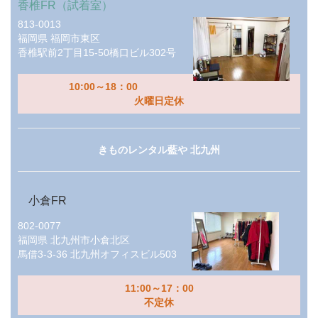
香椎FR（試着室）
813-0013
福岡県
福岡市東区
香椎駅前2丁目15-50橋口ビル302号
10:00～18：00
火曜日定休
きものレンタル藍や 北九州
小倉FR
802-0077
福岡県
北九州市小倉北区
馬借3-3-36 北九州オフィスビル503
11:00～17：00
不定休