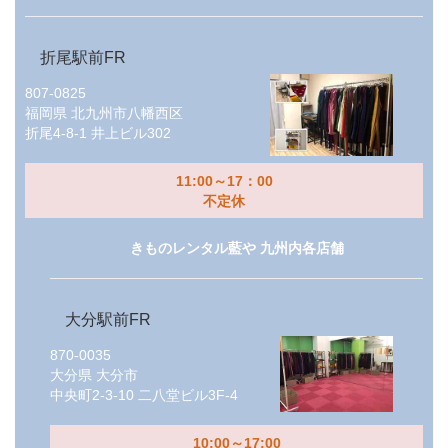
折尾駅前FR
807-0825
福岡県
北九州市八幡西区
折尾4-8-1 井上ビル302
11:00～17：00
不定休
きものレンタル藍や 九州内各店舗
大分駅前FR
870-0035
大分県
大分市
中央町2-3-10 二八堂ビル3F-4
10:00～17:00