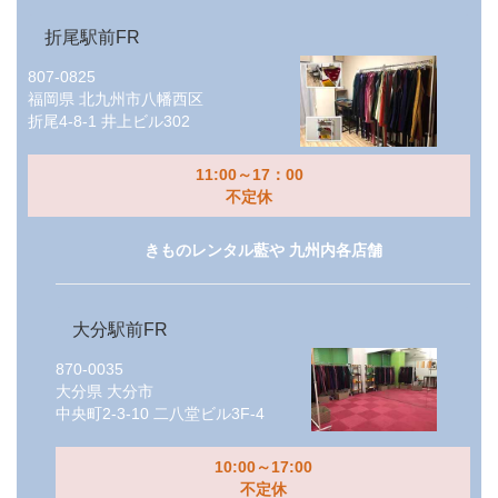
折尾駅前FR
807-0825
福岡県
北九州市八幡西区
折尾4-8-1 井上ビル302
11:00～17：00
不定休
きものレンタル藍や 九州内各店舗
大分駅前FR
870-0035
大分県
大分市
中央町2-3-10 二八堂ビル3F-4
10:00～17:00
不定休