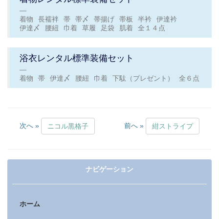
着物
長襦袢
帯
帯〆
帯揚げ
帯板
半衿
伊達衿
伊達〆
腰紐
巾着
草履
足袋
肌着
全１４点
浴衣レンタル標準装備セット
着物
帯
伊達〆
腰紐
巾着
下駄（プレゼント）
全６点
次へ »
前へ »
ニコル黒格子
紺ストライプ
ナビゲーション
ホーム