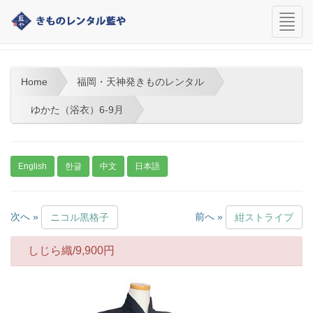
navi
福岡・天神発きものレンタル
Home
福岡・天神発きものレンタル
ゆかた（浴衣）6-9月
English
한글
中文
日本語
次へ »
前へ »
ニコル黒格子
紺ストライプ
しじら織/
9,900
円