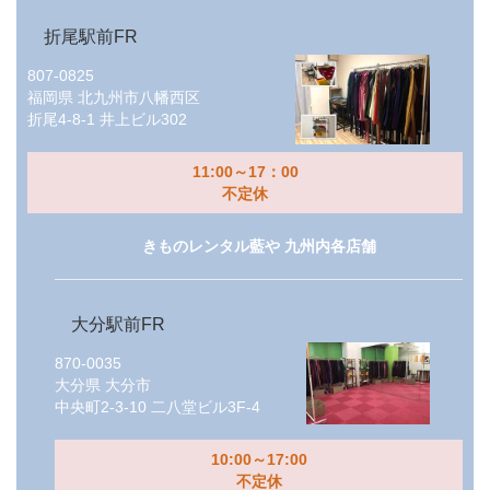
折尾駅前FR
807-0825
福岡県
北九州市八幡西区
折尾4-8-1 井上ビル302
11:00～17：00
不定休
きものレンタル藍や 九州内各店舗
大分駅前FR
870-0035
大分県
大分市
中央町2-3-10 二八堂ビル3F-4
10:00～17:00
不定休