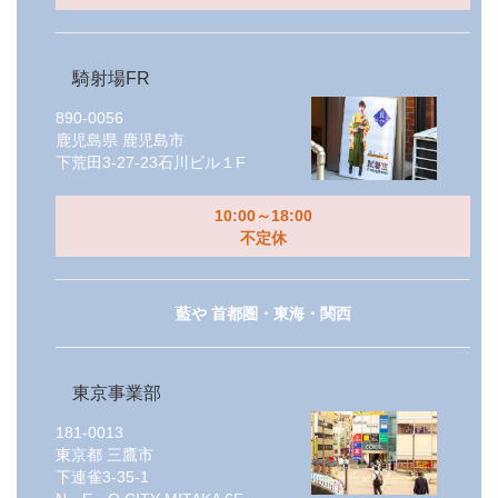
騎射場FR
890-0056
鹿児島県
鹿児島市
下荒田3-27-23石川ビル１F
10:00～18:00
不定休
藍や 首都圏・東海・関西
東京事業部
181-0013
東京都
三鷹市
下連雀3-35-1