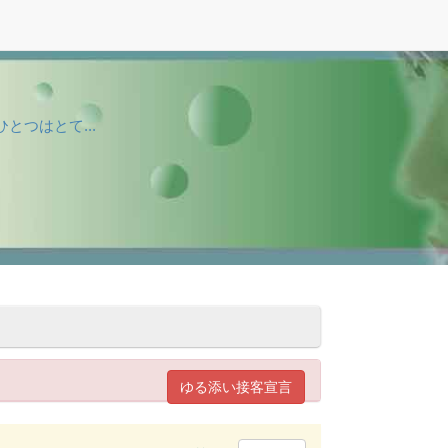
つはとて...
ゆる添い接客宣言