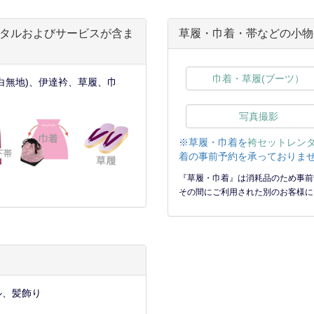
タルおよびサービスが含ま
草履・巾着・帯などの小物
巾着・草履(ブーツ）
白無地)、伊達衿、草履、巾
写真撮影
※草履・巾着を
袴セットレン
着の事前予約を承っておりませ
『草履・巾着』は消耗品のため事前
その間にご利用された別のお客様に
ル、髪飾り