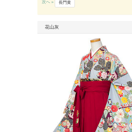
次へ »
長門黄
花山灰