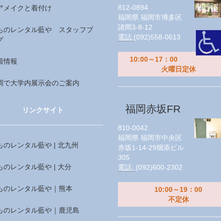
812-0894
アメイクと着付け
福岡県
福岡市博多区
諸岡3-8-12
ものレンタル藍や スタッフブ
電話:
(092)558-0613
グ
10:00～17：00
着情報
火曜日定休
岡で大学内展示会のご案内
福岡赤坂FR
リンクサイト
810-0042
福岡県
福岡市中央区
ものレンタル藍や | 北九州
赤坂1-14-29畑添ビル
305
ものレンタル藍や | 大分
電話:
(092)600-2302
ものレンタル藍や｜熊本
10:00～19：00
不定休
ものレンタル藍や｜鹿児島