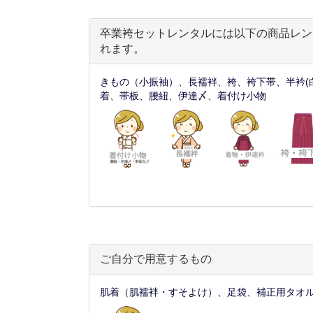
卒業袴セットレンタルには以下の商品レン
れます。
きもの（小振袖）、長襦袢、袴、袴下帯、半衿(
着、帯板、腰紐、伊達〆、着付け小物
ご自分で用意するもの
肌着（肌襦袢・すそよけ）、足袋、補正用タオ