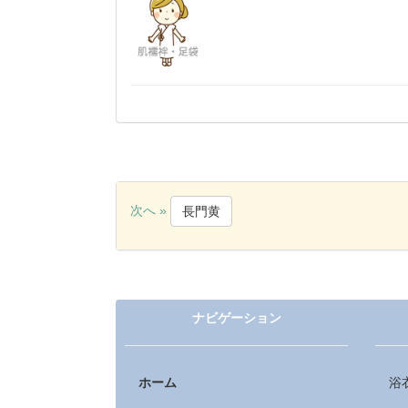
次へ »
長門黄
ナビゲーション
ホーム
浴