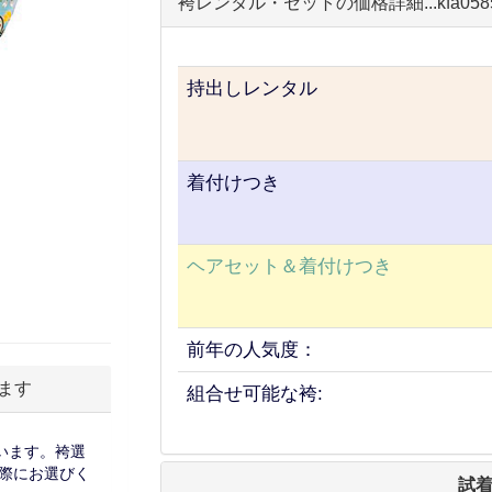
袴レンタル・セットの価格詳細...kfa058
持出しレンタル
着付けつき
ヘアセット＆着付けつき
前年の人気度：
ます
組合せ可能な袴:
います。袴選
際にお選びく
試