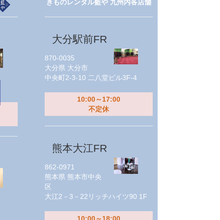
きものレンタル藍や 九州内各店舗
大分駅前FR
870-0035
大分県
大分市
中央町2-3-10 二八堂ビル3F-4
10:00～17:00
不定休
熊本大江FR
862-0971
熊本県
熊本市中央
区
大江2－3－22リッチハイツ90 1F
10:00～18:00