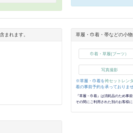
含まれます。
草履・巾着・帯などの小物
巾着・草履(ブーツ）
写真撮影
※草履・巾着を
袴セットレン
着の事前予約を承っておりませ
『草履・巾着』は消耗品のため事前
その間にご利用された別のお客様に