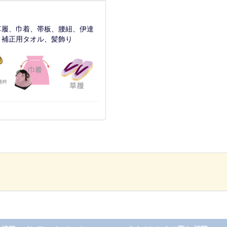
草履、巾着、帯板、腰紐、伊達
、補正用タオル、髪飾り