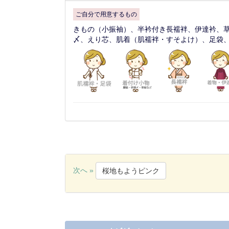
ご自分で用意するもの
きもの（小振袖）、半衿付き長襦袢、伊達衿、
〆、えり芯、肌着（肌襦袢・すそよけ）、足袋
次へ »
桜地もようピンク