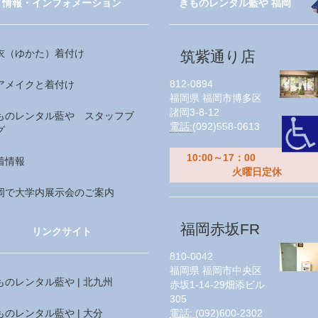
情報・インフォメーション
きものレンタル藍や 福岡
衣（ゆかた）着付け
筑紫通り店
812-0894
アメイクと着付け
福岡県
福岡市博多区
諸岡3-8-12
ものレンタル藍や スタッフブ
電話:
(092)558-0613
グ
10:00～17：00
着情報
火曜日定休
岡で大学内展示会のご案内
福岡赤坂FR
リンクサイト
810-0042
福岡県
福岡市中央区
ものレンタル藍や | 北九州
赤坂1-14-29畑添ビル
305
ものレンタル藍や | 大分
電話:
(092)600-2302