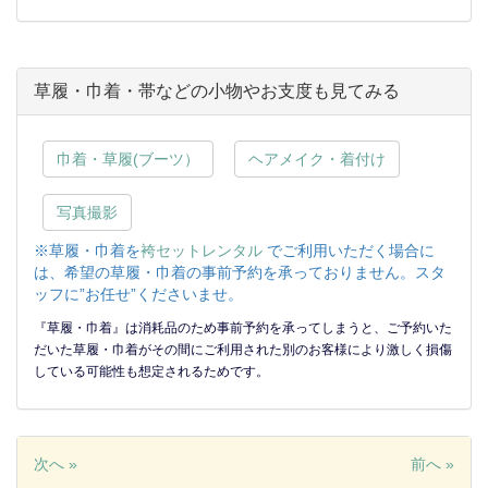
草履・巾着・帯などの小物やお支度も見てみる
巾着・草履(ブーツ）
ヘアメイク・着付け
写真撮影
※草履・巾着を
袴セットレンタル
でご利用いただく場合に
は、希望の草履・巾着の事前予約を承っておりません。スタ
ッフに”お任せ”くださいませ。
『草履・巾着』は消耗品のため事前予約を承ってしまうと、ご予約いた
だいた草履・巾着がその間にご利用された別のお客様により激しく損傷
している可能性も想定されるためです。
次へ »
前へ »