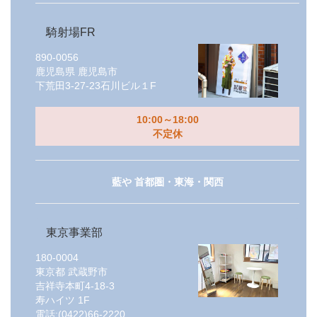
騎射場FR
890-0056
鹿児島県
鹿児島市
下荒田3-27-23石川ビル１F
10:00～18:00
不定休
藍や 首都圏・東海・関西
東京事業部
180-0004
東京都
武蔵野市
吉祥寺本町4-18-3
寿ハイツ 1F
電話:
(0422)66-2220