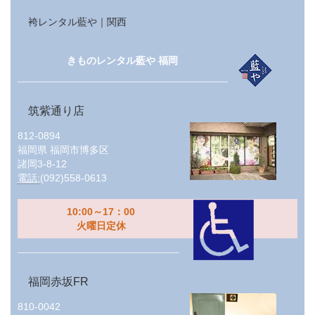
袴レンタル藍や｜関西
きものレンタル藍や 福岡
筑紫通り店
812-0894
福岡県
福岡市博多区
諸岡3-8-12
電話:
(092)558-0613
10:00～17：00
火曜日定休
福岡赤坂FR
810-0042