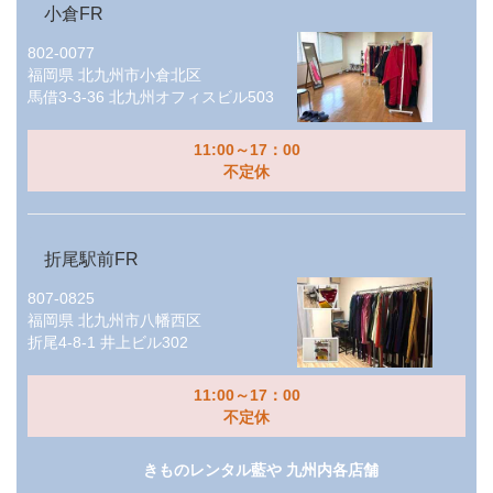
小倉FR
802-0077
福岡県
北九州市小倉北区
馬借3-3-36 北九州オフィスビル503
11:00～17：00
不定休
折尾駅前FR
807-0825
福岡県
北九州市八幡西区
折尾4-8-1 井上ビル302
11:00～17：00
不定休
きものレンタル藍や 九州内各店舗