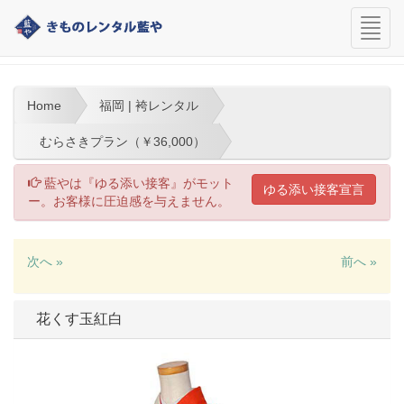
navi
福岡 | 袴レンタル
Home
福岡 | 袴レンタル
むらさきプラン（￥36,000）
藍やは『ゆる添い接客』がモット
ゆる添い接客宣言
ー。お客様に圧迫感を与えません。
次へ »
前へ »
花くす玉紅白