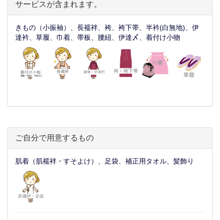
サービスが含まれます。
きもの（小振袖）、長襦袢、袴、袴下帯、半衿(白無地)、伊
達衿、草履、巾着、帯板、腰紐、伊達〆、着付け小物
ご自分で用意するもの
肌着（肌襦袢・すそよけ）、足袋、補正用タオル、髪飾り