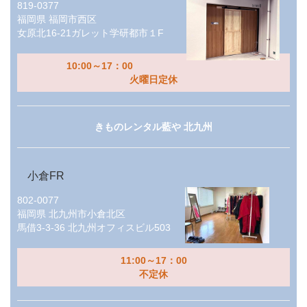
819-0377
福岡県
福岡市西区
女原北16-21ガレット学研都市１F
10:00～17：00
火曜日定休
きものレンタル藍や 北九州
小倉FR
802-0077
福岡県
北九州市小倉北区
馬借3-3-36 北九州オフィスビル503
11:00～17：00
不定休