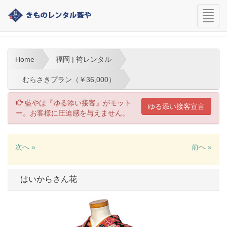
navi
福岡 | 袴レンタル
Home
福岡 | 袴レンタル
むらさきプラン（￥36,000）
藍やは『ゆる添い接客』がモット
ゆる添い接客宣言
ー。お客様に圧迫感を与えません。
次へ »
前へ »
はいからさん花