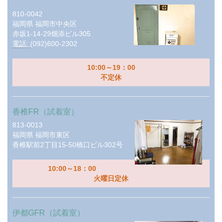
810-0042
福岡県
福岡市中央区
赤坂1-14-29畑添ビル305
電話:
(092)600-2302
10:00～19：00
不定休
香椎FR（試着室）
813-0013
福岡県
福岡市東区
香椎駅前2丁目15-50橋口ビル302号
10:00～18：00
火曜日定休
伊都GFR（試着室）