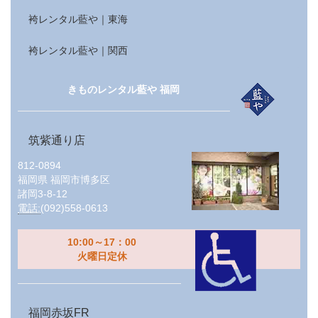
袴レンタル藍や｜東海
袴レンタル藍や｜関西
きものレンタル藍や 福岡
筑紫通り店
812-0894
福岡県
福岡市博多区
諸岡3-8-12
電話:
(092)558-0613
10:00～17：00
火曜日定休
福岡赤坂FR