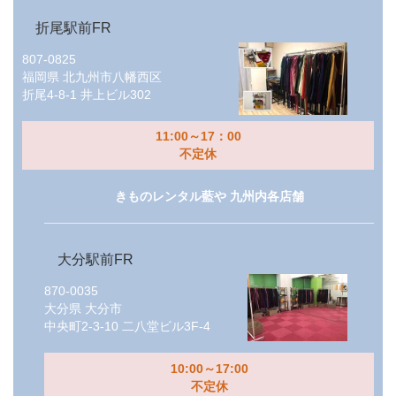
折尾駅前FR
807-0825
福岡県
北九州市八幡西区
折尾4-8-1 井上ビル302
11:00～17：00
不定休
きものレンタル藍や 九州内各店舗
大分駅前FR
870-0035
大分県
大分市
中央町2-3-10 二八堂ビル3F-4
10:00～17:00
不定休