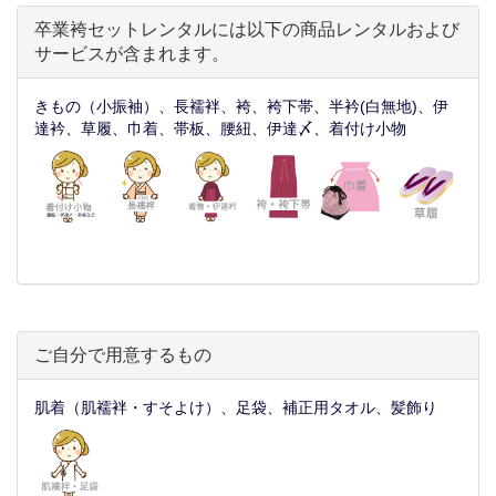
卒業袴セットレンタルには以下の商品レンタルおよび
サービスが含まれます。
きもの（小振袖）、長襦袢、袴、袴下帯、半衿(白無地)、伊
達衿、草履、巾着、帯板、腰紐、伊達〆、着付け小物
ご自分で用意するもの
肌着（肌襦袢・すそよけ）、足袋、補正用タオル、髪飾り