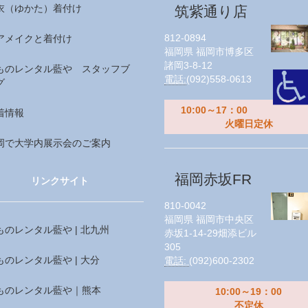
衣（ゆかた）着付け
筑紫通り店
812-0894
アメイクと着付け
福岡県
福岡市博多区
諸岡3-8-12
ものレンタル藍や スタッフブ
電話:
(092)558-0613
グ
10:00～17：00
着情報
火曜日定休
岡で大学内展示会のご案内
福岡赤坂FR
リンクサイト
810-0042
福岡県
福岡市中央区
ものレンタル藍や | 北九州
赤坂1-14-29畑添ビル
305
ものレンタル藍や | 大分
電話:
(092)600-2302
ものレンタル藍や｜熊本
10:00～19：00
不定休