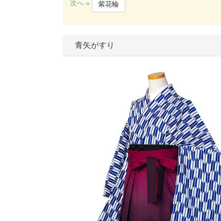
次へ »
紫花輪
青矢がすり