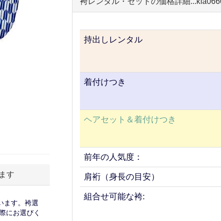
袴レンタル・セットの価格詳細...kfa066
持出しレンタル
着付けつき
ヘアセット＆着付けつき
前年の人気度：
ます
肩裄（身長の目安）
組合せ可能な袴:
います。袴選
際にお選びく