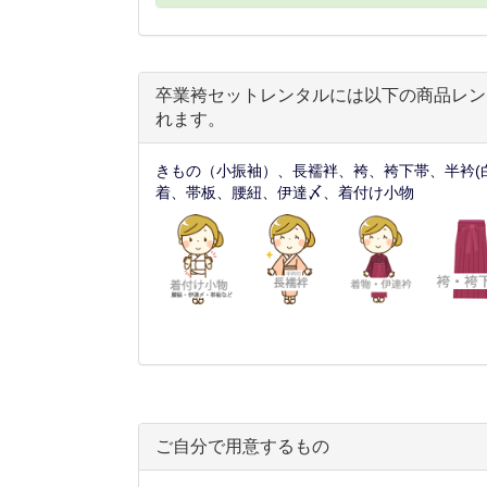
卒業袴セットレンタルには以下の商品レン
れます。
きもの（小振袖）、長襦袢、袴、袴下帯、半衿(
着、帯板、腰紐、伊達〆、着付け小物
ご自分で用意するもの