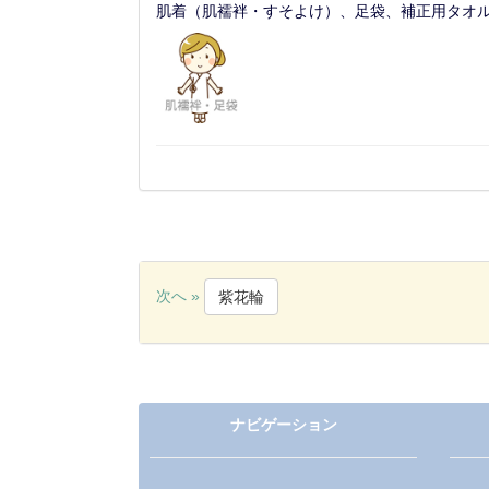
肌着（肌襦袢・すそよけ）、足袋、補正用タオ
次へ »
紫花輪
ナビゲーション