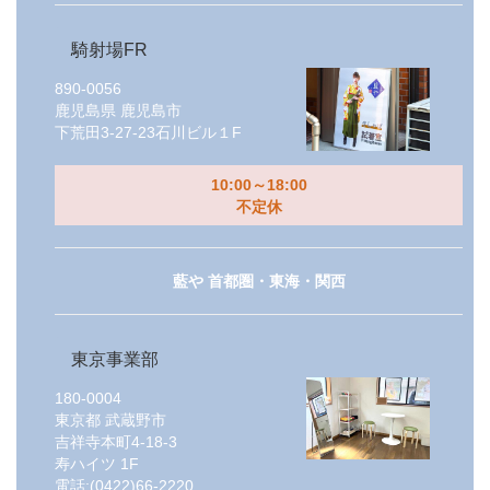
騎射場FR
890-0056
鹿児島県
鹿児島市
下荒田3-27-23石川ビル１F
10:00～18:00
不定休
藍や 首都圏・東海・関西
東京事業部
180-0004
東京都
武蔵野市
吉祥寺本町4-18-3
寿ハイツ 1F
電話:
(0422)66-2220