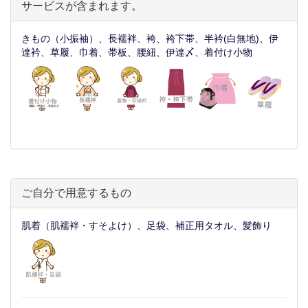
サービスが含まれます。
きもの（小振袖）、長襦袢、袴、袴下帯、半衿(白無地)、伊
達衿、草履、巾着、帯板、腰紐、伊達〆、着付け小物
ご自分で用意するもの
肌着（肌襦袢・すそよけ）、足袋、補正用タオル、髪飾り