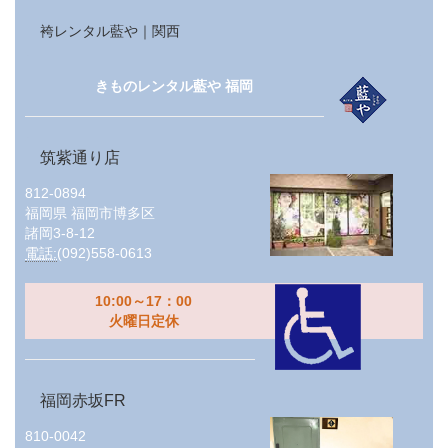
袴レンタル藍や｜関西
きものレンタル藍や 福岡
筑紫通り店
812-0894
福岡県
福岡市博多区
諸岡3-8-12
電話:
(092)558-0613
10:00～17：00
火曜日定休
福岡赤坂FR
810-0042