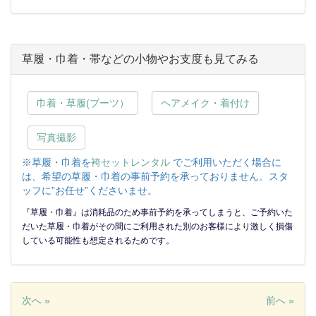
草履・巾着・帯などの小物やお支度も見てみる
巾着・草履(ブーツ）
ヘアメイク・着付け
写真撮影
※草履・巾着を
袴セットレンタル
でご利用いただく場合に
は、希望の草履・巾着の事前予約を承っておりません。スタ
ッフに”お任せ”くださいませ。
『草履・巾着』は消耗品のため事前予約を承ってしまうと、ご予約いた
だいた草履・巾着がその間にご利用された別のお客様により激しく損傷
している可能性も想定されるためです。
次へ »
前へ »