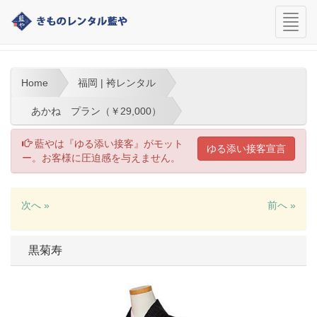
navi
福岡 | 袴レンタル
Home
福岡 | 袴レンタル
あかね プラン（￥29,000）
藍やは『ゆる添い接客』がモット
ゆる添い接客宣言
ー。お客様に圧迫感を与えません。
次へ »
前へ »
黒菊寿