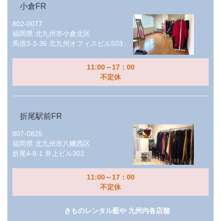
小倉FR
802-0077
福岡県
北九州市小倉北区
馬借3-3-36 北九州オフィスビル503
11:00～17：00
不定休
折尾駅前FR
807-0825
福岡県
北九州市八幡西区
折尾4-8-1 井上ビル302
11:00～17：00
不定休
きものレンタル藍や 九州内各店舗