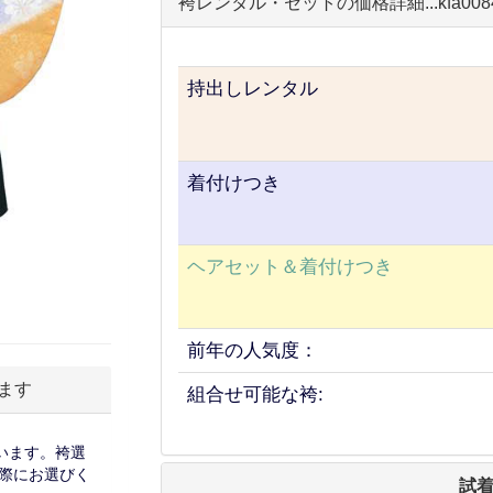
袴レンタル・セットの価格詳細...kfa008
持出しレンタル
着付けつき
ヘアセット＆着付けつき
前年の人気度：
ます
組合せ可能な袴:
います。袴選
際にお選びく
試