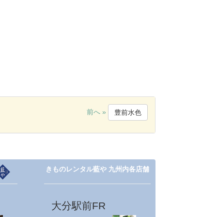
前へ »
豊前水色
きものレンタル藍や 九州内各店舗
大分駅前FR