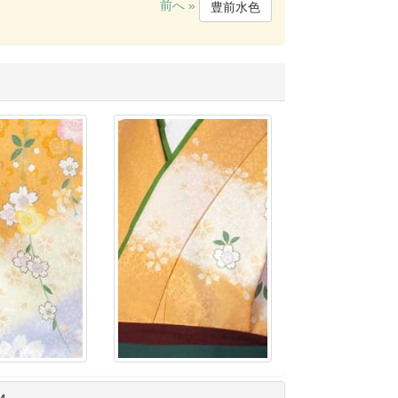
前へ »
豊前水色