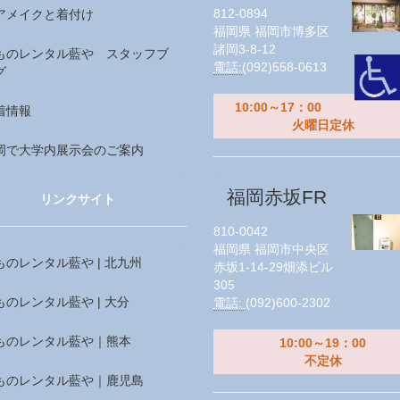
812-0894
アメイクと着付け
福岡県
福岡市博多区
諸岡3-8-12
ものレンタル藍や スタッフブ
電話:
(092)558-0613
グ
10:00～17：00
着情報
火曜日定休
岡で大学内展示会のご案内
福岡赤坂FR
リンクサイト
810-0042
福岡県
福岡市中央区
ものレンタル藍や | 北九州
赤坂1-14-29畑添ビル
305
ものレンタル藍や | 大分
電話:
(092)600-2302
ものレンタル藍や｜熊本
10:00～19：00
不定休
ものレンタル藍や｜鹿児島