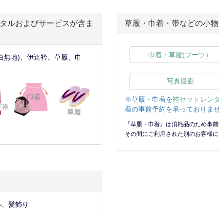
タルおよびサービスが含ま
草履・巾着・帯などの小物
巾着・草履(ブーツ）
白無地)、伊達衿、草履、巾
写真撮影
※草履・巾着を
袴セットレン
着の事前予約を承っておりませ
『草履・巾着』は消耗品のため事前
その間にご利用された別のお客様に
ル、髪飾り