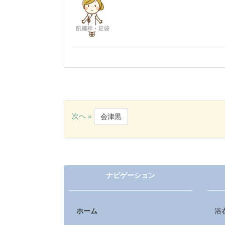
次へ »
会津黒
ナビゲーション
ホーム
浴