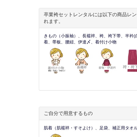
卒業袴セットレンタルには以下の商品レン
れます。
きもの（小振袖）、長襦袢、袴、袴下帯、半衿(
着、帯板、腰紐、伊達〆、着付け小物
ご自分で用意するもの
肌着（肌襦袢・すそよけ）、足袋、補正用タオ