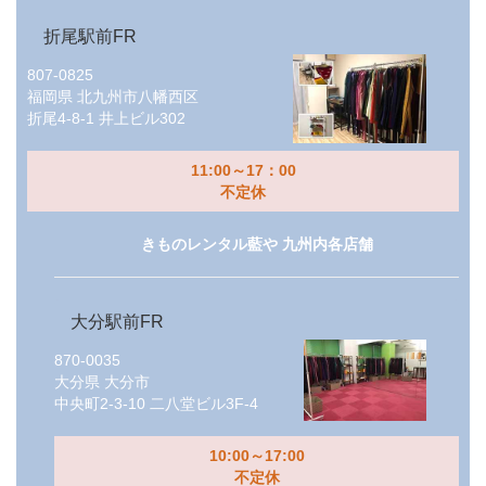
折尾駅前FR
807-0825
福岡県
北九州市八幡西区
折尾4-8-1 井上ビル302
11:00～17：00
不定休
きものレンタル藍や 九州内各店舗
大分駅前FR
870-0035
大分県
大分市
中央町2-3-10 二八堂ビル3F-4
10:00～17:00
不定休