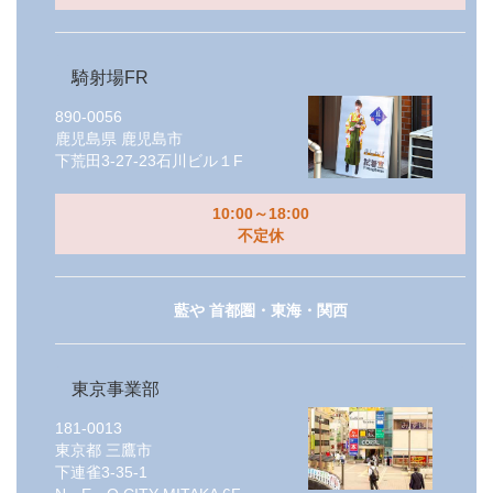
騎射場FR
890-0056
鹿児島県
鹿児島市
下荒田3-27-23石川ビル１F
10:00～18:00
不定休
藍や 首都圏・東海・関西
東京事業部
181-0013
東京都
三鷹市
下連雀3-35-1