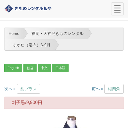
navi
福岡・天神発きものレンタル
Home
福岡・天神発きものレンタル
ゆかた（浴衣）6-9月
English
한글
中文
日本語
次へ »
前へ »
紺プラス
紺四角
刺子黒/
9,900
円