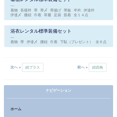
着物
長襦袢
帯
帯〆
帯揚げ
帯板
半衿
伊達衿
伊達〆
腰紐
巾着
草履
足袋
肌着
全１４点
浴衣レンタル標準装備セット
着物
帯
伊達〆
腰紐
巾着
下駄（プレゼント）
全６点
次へ »
前へ »
紺プラス
紺四角
ナビゲーション
ホーム