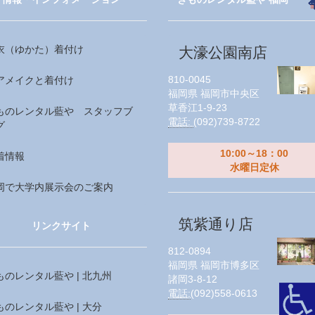
衣（ゆかた）着付け
大濠公園南店
810-0045
アメイクと着付け
福岡県
福岡市中央区
草香江1-9-23
ものレンタル藍や スタッフブ
電話:
(092)739-8722
グ
10:00～18：00
着情報
水曜日定休
岡で大学内展示会のご案内
筑紫通り店
リンクサイト
812-0894
福岡県
福岡市博多区
ものレンタル藍や | 北九州
諸岡3-8-12
電話:
(092)558-0613
ものレンタル藍や | 大分