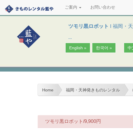
ご案内
お問い合わせ
ツモリ黒ロボット
l 福岡・
...
English »
한국어 »
中
Home
福岡・天神発きものレンタル
ツモリ黒ロボット/
9,900
円