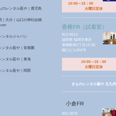
10:00～18：00
ものレンタル藍や｜鹿児島
火曜日定休
岡｜大分｜山口の神社結婚
com
香椎FR（試着室）
813-0013
レンタルジャパン
福岡県
福岡市東区
香椎駅前2丁目15-50
レンタル藍や｜首都圏
橋口ビル302号
レンタル藍や｜東海
10:00～18：00
火曜日定休
レンタル藍や｜関西
きものレンタル藍や 北九州
小倉FR
802-0076