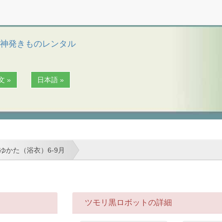
天神発きものレンタル
文 »
日本語 »
ゆかた（浴衣）6-9月
ツモリ黒ロボットの詳細