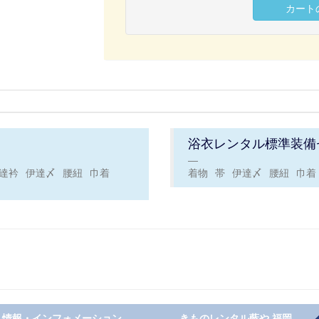
浴衣レンタル標準装備
達衿
伊達〆
腰紐
巾着
着物
帯
伊達〆
腰紐
巾着
情報・インフォメーション
きものレンタル藍や 福岡