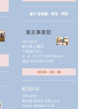
藍や 首都圏・東海・関西
東京事業部
181-0013
東京都
三鷹市
下連雀3-35-1
N・E・O CITY MITAKA 6F
電話:
(0422)66-2220
10:00～18：00
町田FR
194-0021
東京都
町田市 中町1-2-5
SHELL MIYAKO V 3F