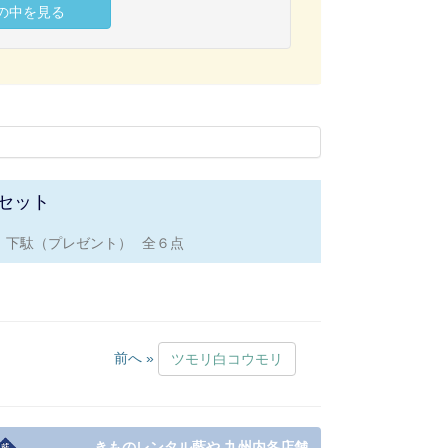
セット
下駄（プレゼント）
全６点
前へ »
ツモリ白コウモリ
きものレンタル藍や 九州内各店舗