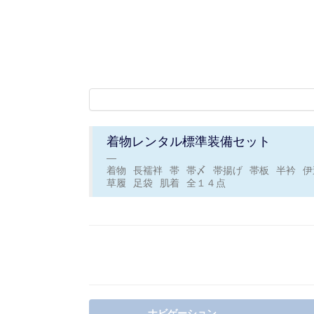
着物レンタル標準装備セット
着物
長襦袢
帯
帯〆
帯揚げ
帯板
半衿
伊
草履
足袋
肌着
全１４点
ナビゲーション