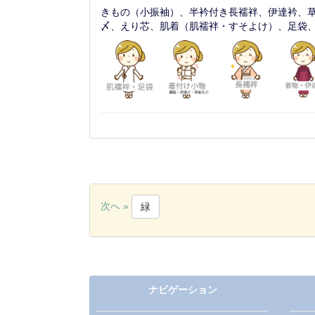
きもの（小振袖）、半衿付き長襦袢、伊達衿、
〆、えり芯、肌着（肌襦袢・すそよけ）、足袋
次へ »
緑
ナビゲーション