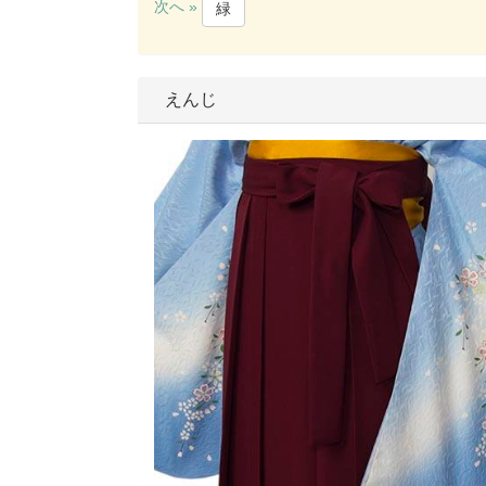
次へ »
緑
えんじ