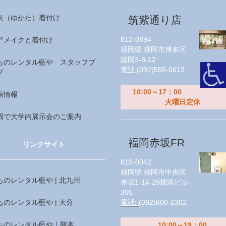
衣（ゆかた）着付け
筑紫通り店
812-0894
アメイクと着付け
福岡県
福岡市博多区
諸岡3-8-12
ものレンタル藍や スタッフブ
電話:
(092)558-0613
グ
10:00～17：00
着情報
火曜日定休
岡で大学内展示会のご案内
福岡赤坂FR
リンクサイト
810-0042
福岡県
福岡市中央区
ものレンタル藍や | 北九州
赤坂1-14-29畑添ビル
305
ものレンタル藍や | 大分
電話:
(092)600-2302
ものレンタル藍や｜熊本
10:00～19：00