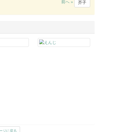
前へ »
芥子
ージに戻る