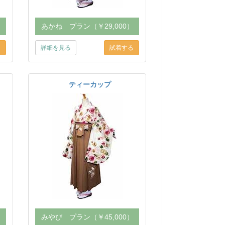
）
あかね プラン（￥29,000）
詳細を見る
ティーカップ
）
みやび プラン（￥45,000）