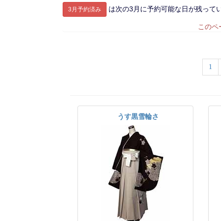
は次の3月に予約可能な日が残って
3月予約済み
このペ
1
うす黒雪輪さ