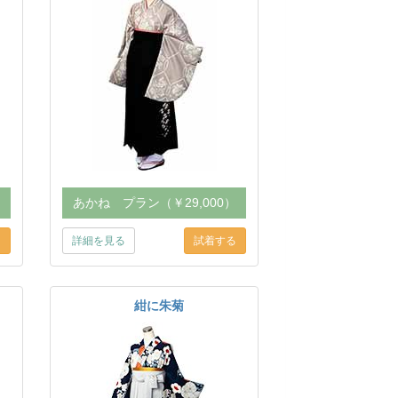
）
あかね プラン（￥29,000）
詳細を見る
紺に朱菊