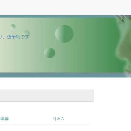
り、仮予約で来
の準備
Ｑ＆Ａ