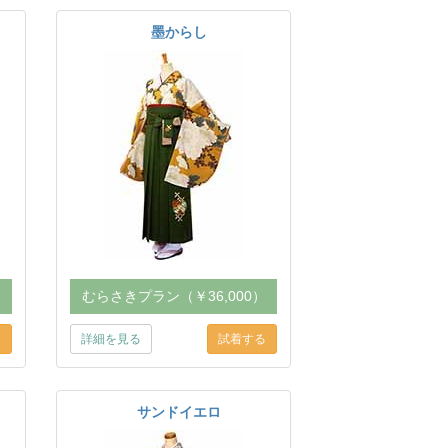
墨からし
）
むらさきプラン（￥36,000）
詳細を見る
サンドイエロ