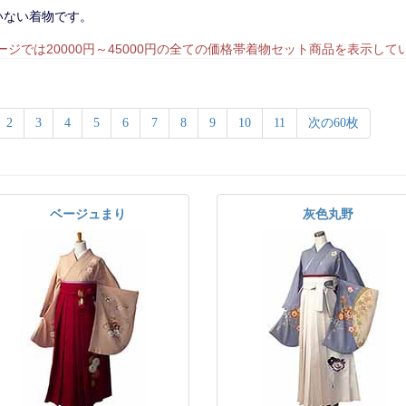
いない着物です。
ージでは
20000円～45000円
の全ての価格帯着物セット商品を表示して
2
3
4
5
6
7
8
9
10
11
次の60枚
ベージュまり
灰色丸野