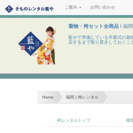
ご案内
お問い合わせ
着物・袴セット全商品
l 福
藍やで準備している卒業式の着
店するまで取り置きしておくこ
Home
福岡 | 袴レンタル
袴レンタルトップ
種