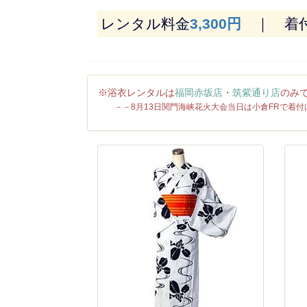
レンタル料金
3,300円
｜ 着付
※浴衣レンタルは
福岡赤坂店
・
筑紫通り店
のみ
－－8月13日関門海峡花火大会当日は小倉FRで着付