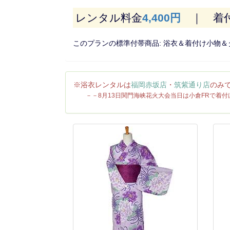
レンタル料金
4,400円
｜ 着付
このプランの標準付帯商品: 浴衣＆着付け小物＆
※浴衣レンタルは
福岡赤坂店
・
筑紫通り店
のみ
－－8月13日関門海峡花火大会当日は小倉FRで着付