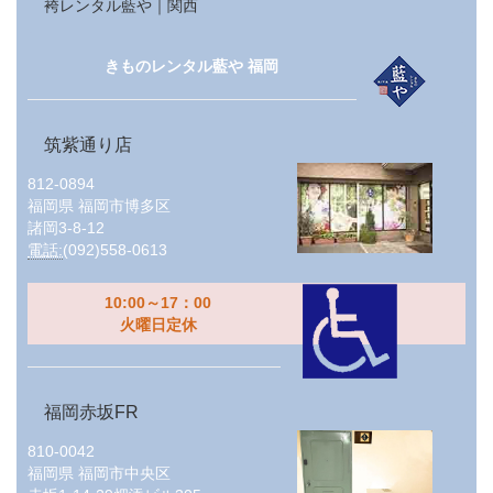
袴レンタル藍や｜関西
きものレンタル藍や 福岡
筑紫通り店
812-0894
福岡県
福岡市博多区
諸岡3-8-12
電話:
(092)558-0613
10:00～17：00
火曜日定休
福岡赤坂FR
810-0042
福岡県
福岡市中央区