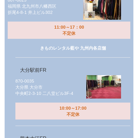
807-0825
福岡県
北九州市八幡西区
折尾4-8-1 井上ビル302
11:00～17：00
不定休
きものレンタル藍や 九州内各店舗
大分駅前FR
870-0035
大分県
大分市
中央町2-3-10 二八堂ビル3F-4
10:00～17:00
不定休