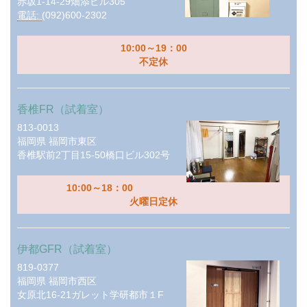
赤坂1-14-29畑添ビル305
電話:
(092)600-2302
10:00～19：00
不定休
香椎FR（試着室）
813-0013
福岡県
福岡市東区
香椎駅前2丁目15-50橋口ビル302号
10:00～18：00
火曜日定休
伊都GFR（試着室）
819-0377
福岡県
福岡市西区
女原北16-21ガレット学研都市１F