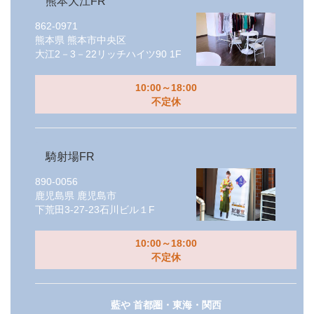
熊本大江FR
862-0971
熊本県
熊本市中央区
大江2－3－22リッチハイツ90 1F
10:00～18:00
不定休
騎射場FR
890-0056
鹿児島県
鹿児島市
下荒田3-27-23石川ビル１F
10:00～18:00
不定休
藍や 首都圏・東海・関西