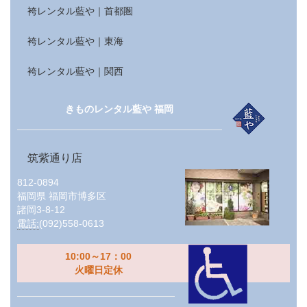
袴レンタル藍や｜首都圏
袴レンタル藍や｜東海
袴レンタル藍や｜関西
きものレンタル藍や 福岡
筑紫通り店
812-0894
福岡県
福岡市博多区
諸岡3-8-12
電話:
(092)558-0613
10:00～17：00
火曜日定休