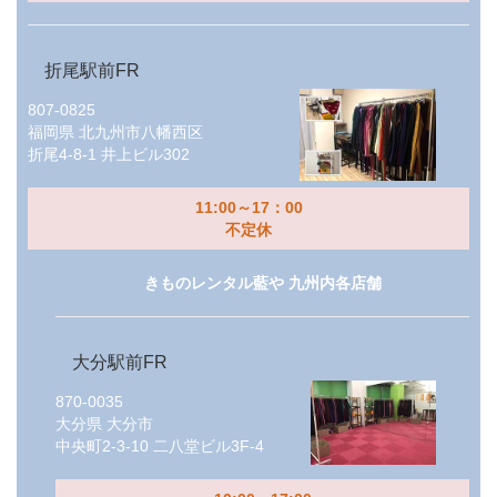
折尾駅前FR
807-0825
福岡県
北九州市八幡西区
折尾4-8-1 井上ビル302
11:00～17：00
不定休
きものレンタル藍や 九州内各店舗
大分駅前FR
870-0035
大分県
大分市
中央町2-3-10 二八堂ビル3F-4