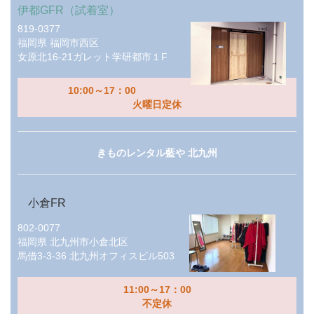
伊都GFR（試着室）
819-0377
福岡県
福岡市西区
女原北16-21ガレット学研都市１F
10:00～17：00
火曜日定休
きものレンタル藍や 北九州
小倉FR
802-0077
福岡県
北九州市小倉北区
馬借3-3-36 北九州オフィスビル503
11:00～17：00
不定休