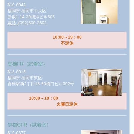
810-0042
福岡県
福岡市中央区
赤坂1-14-29畑添ビル305
電話:
(092)600-2302
10:00～19：00
不定休
香椎FR（試着室）
813-0013
福岡県
福岡市東区
香椎駅前2丁目15-50橋口ビル302号
10:00～18：00
火曜日定休
伊都GFR（試着室）
819-0377