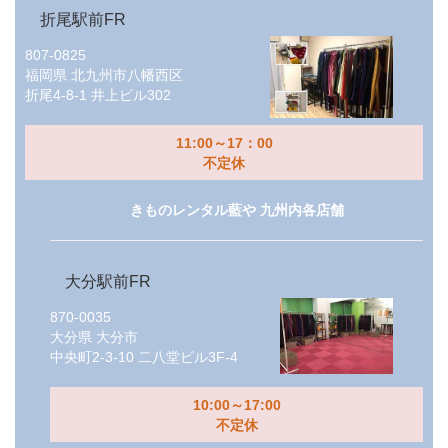
折尾駅前FR
807-0825
福岡県
北九州市八幡西区
折尾4-8-1 井上ビル302
11:00～17：00
不定休
きものレンタル藍や 九州内各店舗
大分駅前FR
870-0035
大分県
大分市
中央町2-3-10 二八堂ビル3F-4
10:00～17:00
不定休