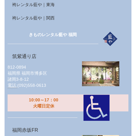
袴レンタル藍や｜東海
袴レンタル藍や｜関西
きものレンタル藍や 福岡
筑紫通り店
812-0894
福岡県
福岡市博多区
諸岡3-8-12
電話:
(092)558-0613
10:00～17：00
火曜日定休
福岡赤坂FR