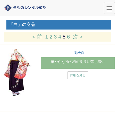
nav
「白」の商品
< 前
1
2
3
4
5
6
次 >
明松白
華やかな袖の柄の割りに落ち着い
詳細を見る