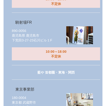
不定休
騎射場FR
890-0056
鹿児島県
鹿児島市
下荒田3-27-23石川ビル１F
10:00～18:00
不定休
藍や 首都圏・東海・関西
東京事業部
180-0004
東京都
武蔵野市