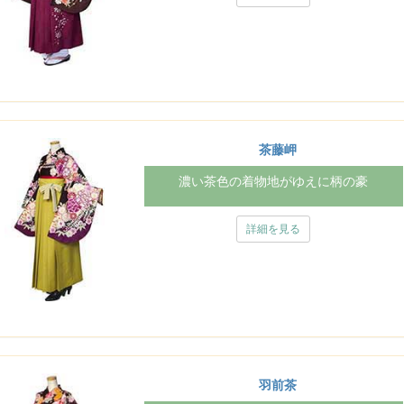
茶藤岬
濃い茶色の着物地がゆえに柄の豪
詳細を見る
羽前茶