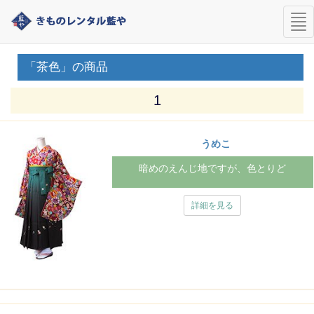
nav
「茶色」の商品
1
うめこ
暗めのえんじ地ですが、色とりど
詳細を見る