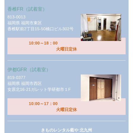
香椎FR（試着室）
813-0013
福岡県
福岡市東区
香椎駅前2丁目15-50橋口ビル302号
10:00～18：00
火曜日定休
伊都GFR（試着室）
819-0377
福岡県
福岡市西区
女原北16-21ガレット学研都市１F
10:00～17：00
火曜日定休
きものレンタル藍や 北九州