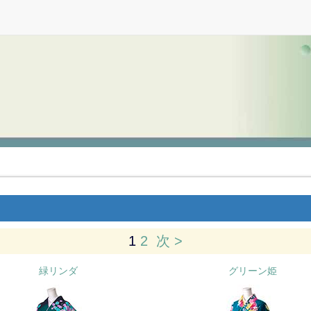
1
2
次 >
緑リンダ
グリーン姫