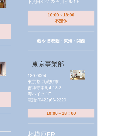
下荒田3-27-23石川ビル１F
10:00～18:00
不定休
藍や 首都圏・東海・関西
東京事業部
180-0004
東京都
武蔵野市
吉祥寺本町4-18-3
寿ハイツ 1F
電話:
(0422)66-2220
10:00～18：00
相模原FR