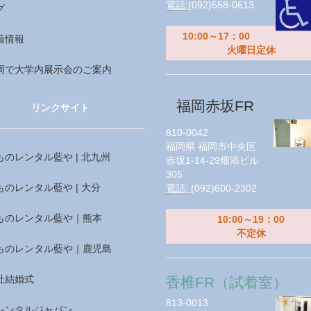
電話:
(092)558-0613
グ
10:00～17：00
着情報
火曜日定休
岡で大学内展示会のご案内
福岡赤坂FR
リンクサイト
810-0042
福岡県
福岡市中央区
ものレンタル藍や | 北九州
赤坂1-14-29畑添ビル
305
ものレンタル藍や | 大分
電話:
(092)600-2302
ものレンタル藍や｜熊本
10:00～19：00
不定休
ものレンタル藍や｜鹿児島
社結婚式
香椎FR（試着室）
813-0013
レンタルジャパン