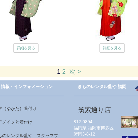
詳細を見る
詳細を見る
1
2
次 >
情報・インフォメーション
きものレンタル藍や 福岡
衣（ゆかた）着付け
筑紫通り店
812-0894
アメイクと着付け
福岡県
福岡市博多区
諸岡3-8-12
ものレンタル藍や スタッフブ