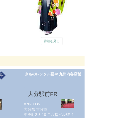
詳細を見る
きものレンタル藍や 九州内各店舗
大分駅前FR
870-0035
大分県
大分市
中央町2-3-10 二八堂ビル3F-4