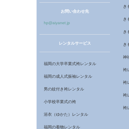
き
お問い合わせ先
き
hp@aiyanet.jp
き
レンタルサービス
き
神
福岡の大学卒業式袴レンタル
袴
福岡の成人式振袖レンタル
袴
男の紋付き袴レンタル
袴
小学校卒業式の袴
袴
浴衣（ゆかた）レンタル
福岡の着物レンタル