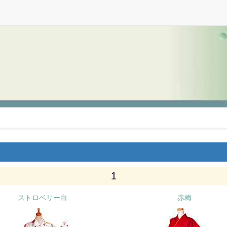
1
ストロベリー白
赤梅