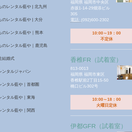
福岡県
福岡市中央区
ものレンタル藍や | 北九州
赤坂1-14-29畑添ビル
305
ものレンタル藍や | 大分
電話:
(092)600-2302
ものレンタル藍や｜熊本
10:00～19：00
不定休
ものレンタル藍や｜鹿児島
社結婚式
香椎FR（試着室）
813-0013
レンタルジャパン
福岡県
福岡市東区
香椎駅前2丁目15-50
レンタル藍や｜首都圏
橋口ビル302号
レンタル藍や｜東海
10:00～18：00
火曜日定休
レンタル藍や｜関西
伊都GFR（試着室）