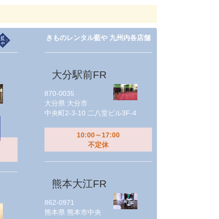
きものレンタル藍や 九州内各店舗
大分駅前FR
870-0035
大分県
大分市
中央町2-3-10 二八堂ビル3F-4
10:00～17:00
不定休
熊本大江FR
862-0971
熊本県
熊本市中央