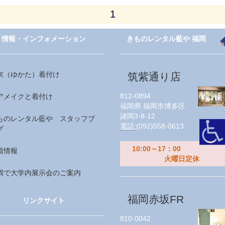
1
情報・インフォメーション
きものレンタル藍や 福岡
衣（ゆかた）着付け
筑紫通り店
812-0894
アメイクと着付け
福岡県
福岡市博多区
諸岡3-8-12
ものレンタル藍や スタッフブ
電話:
(092)558-0613
グ
10:00～17：00
着情報
火曜日定休
岡で大学内展示会のご案内
福岡赤坂FR
リンクサイト
810-0042