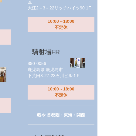
区
大江2－3－22リッチハイツ90 1F
10:00～18:00
不定休
騎射場FR
890-0056
鹿児島県
鹿児島市
下荒田3-27-23石川ビル１F
10:00～18:00
不定休
藍や 首都圏・東海・関西