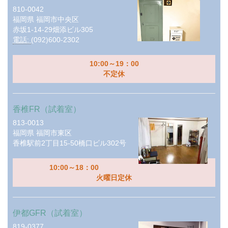
810-0042
福岡県
福岡市中央区
赤坂1-14-29畑添ビル305
電話:
(092)600-2302
10:00～19：00
不定休
香椎FR（試着室）
813-0013
福岡県
福岡市東区
香椎駅前2丁目15-50橋口ビル302号
10:00～18：00
火曜日定休
伊都GFR（試着室）
819-0377