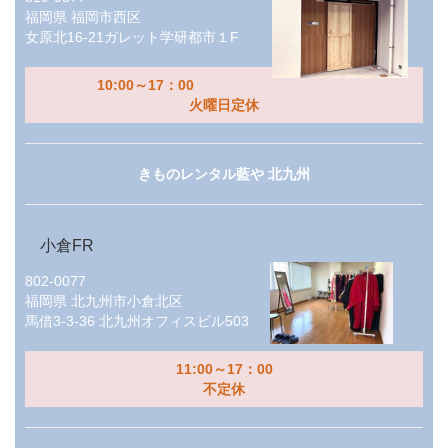
福岡県
福岡市西区
女原北16-21ガレット学研都市１F
10:00～17：00
火曜日定休
きものレンタル藍や 北九州
小倉FR
802-0077
福岡県
北九州市小倉北区
馬借3-3-36 北九州オフィスビル503
11:00～17：00
不定休