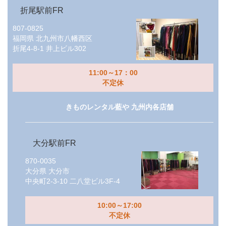
折尾駅前FR
807-0825
福岡県
北九州市八幡西区
折尾4-8-1 井上ビル302
11:00～17：00
不定休
きものレンタル藍や 九州内各店舗
大分駅前FR
870-0035
大分県
大分市
中央町2-3-10 二八堂ビル3F-4
10:00～17:00
不定休