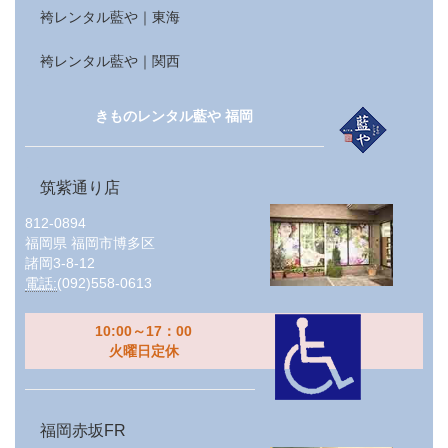
袴レンタル藍や｜東海
袴レンタル藍や｜関西
きものレンタル藍や 福岡
筑紫通り店
812-0894
福岡県
福岡市博多区
諸岡3-8-12
電話:
(092)558-0613
10:00～17：00
火曜日定休
福岡赤坂FR