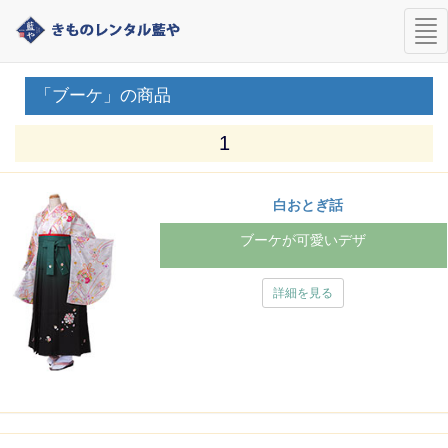
nav
「ブーケ」の商品
1
白おとぎ話
ブーケが可愛いデザ
詳細を見る