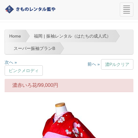
navi
福岡 | 振袖レンタル（はたちの成人式）
Home
福岡 | 振袖レンタル（はたちの成人式）
スーパー振袖プランB
次へ »
前へ »
濃Pルクリア
ピンクメロディ
濃赤いろ花/
99,000
円