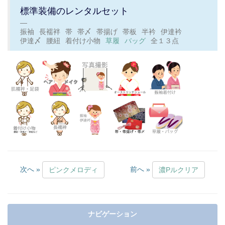
標準装備のレンタルセット
振袖
長襦袢
帯
帯〆
帯揚げ
帯板
半衿
伊達衿
伊達〆
腰紐
着付け小物
草履
バッグ
全１３点
次へ »
前へ »
ピンクメロディ
濃Pルクリア
ナビゲーション