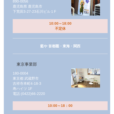
890-0056
鹿児島県
鹿児島市
下荒田3-27-23石川ビル１F
10:00～18:00
不定休
藍や 首都圏・東海・関西
東京事業部
180-0004
東京都
武蔵野市
吉祥寺本町4-18-3
寿ハイツ 1F
電話:
(0422)66-2220
10:00～18：00