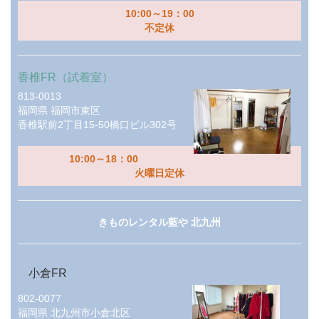
10:00～19：00
不定休
香椎FR（試着室）
813-0013
福岡県
福岡市東区
香椎駅前2丁目15-50橋口ビル302号
10:00～18：00
火曜日定休
きものレンタル藍や 北九州
小倉FR
802-0077
福岡県
北九州市小倉北区