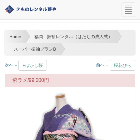
navi
福岡 | 振袖レンタル（はたちの成人式）
Home
福岡 | 振袖レンタル（はたちの成人式）
スーパー振袖プランB
次へ »
前へ »
Pぼかし桜
桜花びら
紫ラメ/
99,000
円