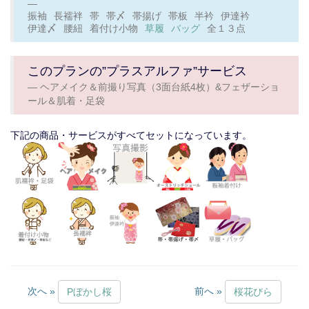
振袖
長襦袢
帯
帯〆
帯揚げ
帯板
半衿
伊達衿
伊達〆
腰紐
着付け小物
草履
バッグ
全１３点
このプランの”プラスアルファ”サービス
ヘアメイク＆前撮り写真（3面台紙4枚）&フェザーショ
ール＆肌着・足袋
下記の商品・サービスがすべてセットになっています。
次へ »
前へ »
Pぼかし桜
桜花びら