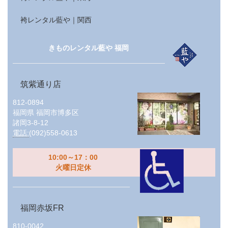
袴レンタル藍や｜関西
きものレンタル藍や 福岡
筑紫通り店
812-0894
福岡県
福岡市博多区
諸岡3-8-12
電話:
(092)558-0613
10:00～17：00
火曜日定休
福岡赤坂FR
810-0042