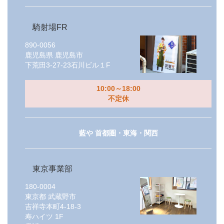
騎射場FR
890-0056
鹿児島県
鹿児島市
下荒田3-27-23石川ビル１F
10:00～18:00
不定休
藍や 首都圏・東海・関西
東京事業部
180-0004
東京都
武蔵野市
吉祥寺本町4-18-3
寿ハイツ 1F