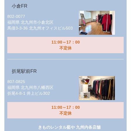
小倉FR
802-0077
福岡県
北九州市小倉北区
馬借3-3-36 北九州オフィスビル503
11:00～17：00
不定休
折尾駅前FR
807-0825
福岡県
北九州市八幡西区
折尾4-8-1 井上ビル302
11:00～17：00
不定休
きものレンタル藍や 九州内各店舗