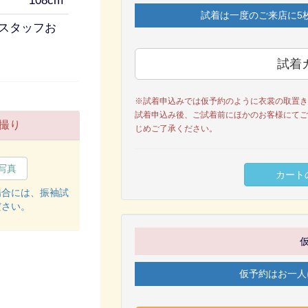
108cm
試着は一度のご来店に5
スタッフお
※試着申込みでは仮予約のように衣裳の取置き
試着申込み後、ご試着前にほかのお客様にてご
撮り
じめご了承ください。
写真
場合には、振袖試
ださい。
仮予約はお一人