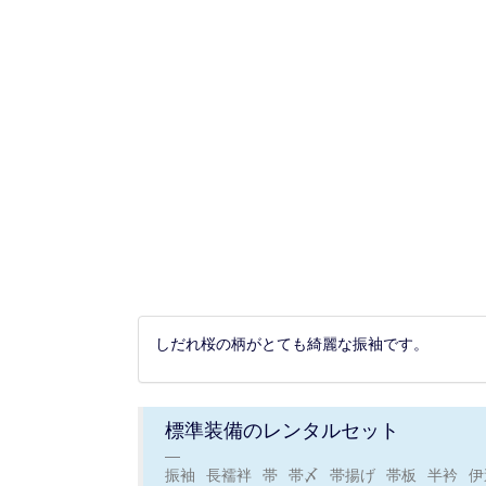
しだれ桜の柄がとても綺麗な振袖です。
標準装備のレンタルセット
振袖
長襦袢
帯
帯〆
帯揚げ
帯板
半衿
伊