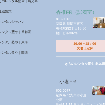
ものレンタル藍や｜鹿児島
社結婚式
香椎FR（試着室）
813-0013
レンタルジャパン
福岡県
福岡市東区
香椎駅前2丁目15-50
レンタル藍や｜首都圏
橋口ビル302号
レンタル藍や｜東海
10:00～18：00
火曜日定休
レンタル藍や｜関西
きものレンタル藍や 北九州
小倉FR
802-0077
福岡県
北九州市小倉
北区
馬借3-3-36 北九州オフィスビル5