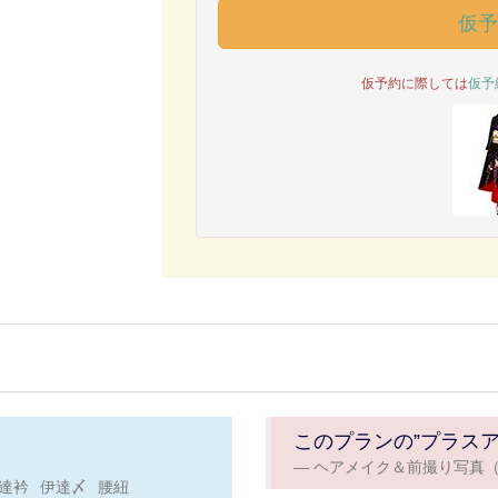
仮
仮予約に際しては
仮予
このプランの”プラス
ヘアメイク＆前撮り写真（
達衿
伊達〆
腰紐