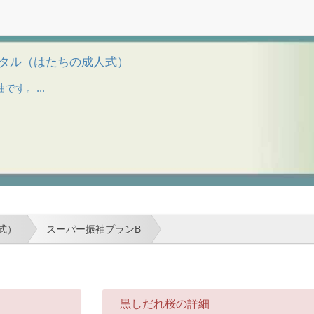
レンタル（はたちの成人式）
す。...
式）
スーパー振袖プランB
黒しだれ桜の詳細