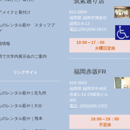
筑紫通り店
812-0894
アメイクと着付け
福岡県
福岡市博多区
諸岡3-8-12
ものレンタル藍や スタッフブ
電話:
(092)558-0613
グ
10:00～17：00
着情報
火曜日定休
岡で大学内展示会のご案内
福岡赤坂FR
リンクサイト
810-0042
福岡県
福岡市中央区
ものレンタル藍や | 北九州
赤坂1-14-29畑添ビル
305
ものレンタル藍や | 大分
電話:
(092)600-2302
ものレンタル藍や｜熊本
10:00～19：00
不定休