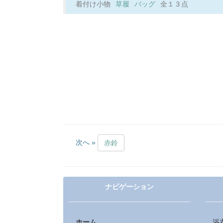
着付け小物
草履
バッグ
全１３点
次へ »
赤鈴
ナビゲーション
ホーム
浴