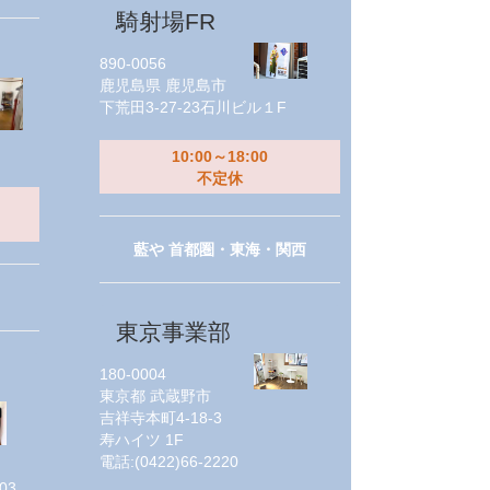
騎射場FR
890-0056
鹿児島県
鹿児島市
下荒田3-27-23石川ビル１F
10:00～18:00
不定休
藍や 首都圏・東海・関西
東京事業部
180-0004
東京都
武蔵野市
吉祥寺本町4-18-3
寿ハイツ 1F
電話:
(0422)66-2220
03