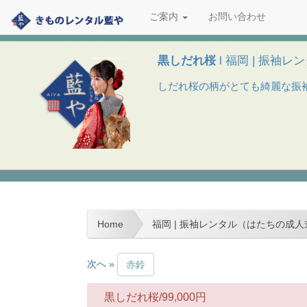
ご案内
お問い合わせ
黒しだれ桜
l 福岡 | 振袖
しだれ桜の柄がとても綺麗な振袖で
Home
福岡 | 振袖レンタル（はたちの成人
次へ »
赤鈴
黒しだれ桜/
99,000
円