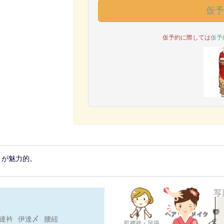
仮
仮予約に際しては
仮予
さが魅力的。
達衿
伊達〆
腰紐