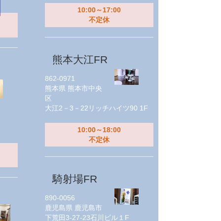
10:00～17:00
不定休
熊本大江FR
862-0971
熊本県
熊本市中央
区
大江2－3－22リッチハイツ90 1F
10:00～18:00
不定休
騎射場FR
890-0056
鹿児島県
鹿児島市
下荒田3-27-23石川ビル１F