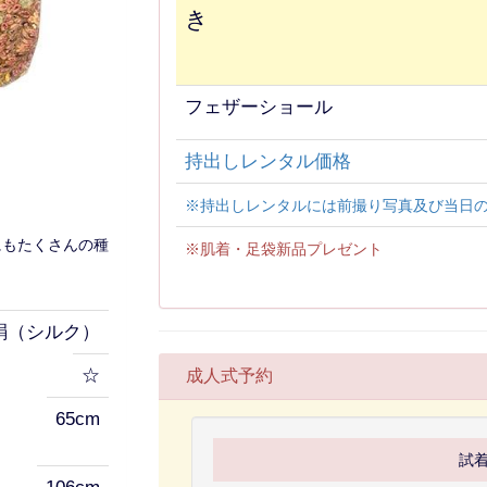
き
フェザーショール
持出しレンタル価格
※持出しレンタルには前撮り写真及び当日
にもたくさんの種
※肌着・足袋新品プレゼント
絹（シルク）
☆
成人式予約
65cm
試