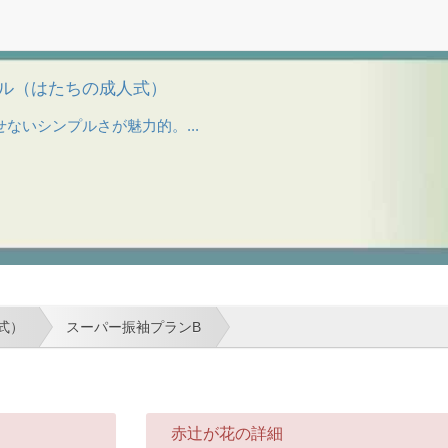
ンタル（はたちの成人式）
ないシンプルさが魅力的。...
式）
スーパー振袖プランB
赤辻が花の詳細