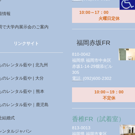
グ
10:00～17：00
着情報
火曜日定休
岡で大学内展示会のご案内
福岡赤坂FR
リンクサイト
810-0042
福岡県
福岡市中央区
ものレンタル藍や | 北九州
赤坂1-14-29畑添ビル
305
ものレンタル藍や | 大分
電話:
(092)600-2302
ものレンタル藍や｜熊本
10:00～19：00
不定休
ものレンタル藍や｜鹿児島
社結婚式
香椎FR（試着室）
813-0013
レンタルジャパン
福岡県
福岡市東区