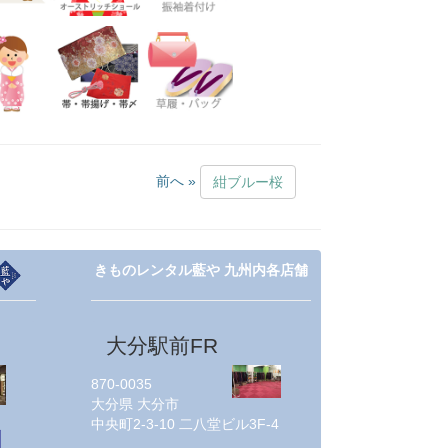
前へ »
紺ブルー桜
きものレンタル藍や 九州内各店舗
大分駅前FR
870-0035
大分県
大分市
中央町2-3-10 二八堂ビル3F-4