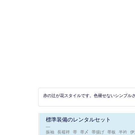
赤の辻が花スタイルです。色褪せないシンプル
標準装備のレンタルセット
振袖
長襦袢
帯
帯〆
帯揚げ
帯板
半衿
伊