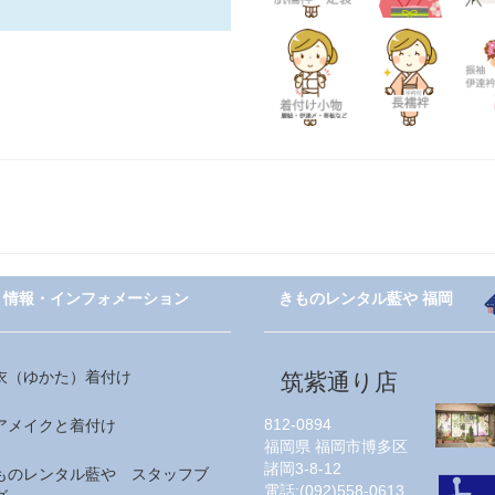
情報・インフォメーション
きものレンタル藍や 福岡
衣（ゆかた）着付け
筑紫通り店
812-0894
アメイクと着付け
福岡県
福岡市博多区
諸岡3-8-12
ものレンタル藍や スタッフブ
電話:
(092)558-0613