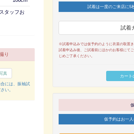
106cm
試着は一度のご来店に5
スタッフお
※試着申込みでは仮予約のように衣裳の取置き
試着申込み後、ご試着前にほかのお客様にてご
撮り
じめご了承ください。
写真
場合には、振袖試
ださい。
仮予約はお一人