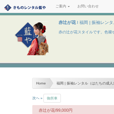
ご案内
お問い合わせ
赤辻が花
l 福岡 | 振袖レ
赤の辻が花スタイルです。色褪せ
Home
福岡 | 振袖レンタル（はたちの成人
次へ »
御所車
赤辻が花/
99,000
円