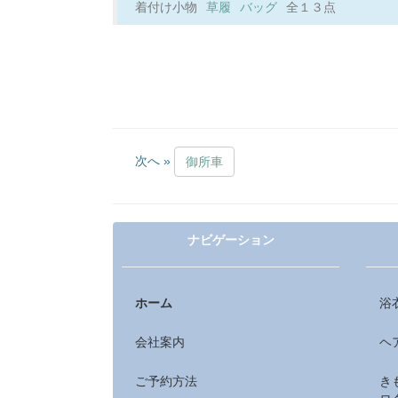
着付け小物
草履
バッグ
全１３点
次へ »
御所車
ナビゲーション
ホーム
浴
会社案内
ヘ
ご予約方法
き