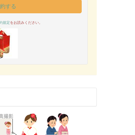
予約する
約規定
をお読みください。