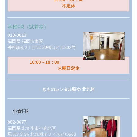
不定休
香椎FR（試着室）
813-0013
福岡県
福岡市東区
香椎駅前2丁目15-50橋口ビル302号
10:00～18：00
火曜日定休
きものレンタル藍や 北九州
小倉FR
802-0077
福岡県
北九州市小倉北区
馬借3-3-36 北九州オフィスビル503