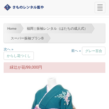
navi
福岡 | 振袖レンタル（はたちの成人式）
Home
福岡 | 振袖レンタル（はたちの成人式）
スーパー振袖プランB
次へ »
前へ »
グレー百合
からし花つくし
緑辻が花/
99,000
円