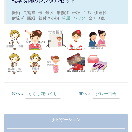
標準装備のレンタルセット
振袖
長襦袢
帯
帯〆
帯揚げ
帯板
半衿
伊達衿
伊達〆
腰紐
着付け小物
草履
バッグ
全１３点
次へ »
前へ »
からし花つくし
グレー百合
ナビゲーション