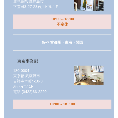
鹿児島県
鹿児島市
下荒田3-27-23石川ビル１F
10:00～18:00
不定休
藍や 首都圏・東海・関西
東京事業部
180-0004
東京都
武蔵野市
吉祥寺本町4-18-3
寿ハイツ 1F
電話:
(0422)66-2220
10:00～18：00