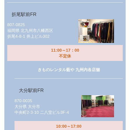
折尾駅前FR
807-0825
福岡県
北九州市八幡西区
折尾4-8-1 井上ビル302
11:00～17：00
不定休
きものレンタル藍や 九州内各店舗
大分駅前FR
870-0035
大分県
大分市
中央町2-3-10 二八堂ビル3F-4
10:00～17:00